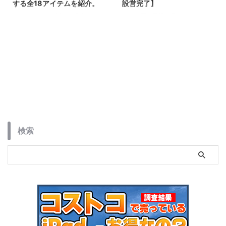
する全18アイテムを紹介。
設営完了】
コールマンから新たに発表された
今年の夏は異常な暑さということ
「ジェットブラック」シリーズを
で最近話題の「LOGOS ソーラー
紹介します。スポーツシーンを意
ブロックQ-TOP」を購入しまし
識したタフなカラーリングに、ダ
たので早速使ってみました。購入
ークルームテクノロジー搭載のシ
した経緯と使ってみてのレビュー
ェードや、丸洗い可能なメッシュ
をまとめます。
ワゴンなど、2026年の新作を含
む計18アイテムがラインナップさ
れています。機能性と洗練された
デザインを両立した注目の新シリ
ーズを詳しく解説します。
検索