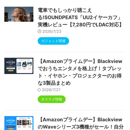
ype-C充電 顔認識 アンドロイド 無線投影
RGBライト 児童守護 IPS画面 日本語説明書
電車でもしっかり聴こえ
る!SOUNDPEATS「UU2イヤーカフ」
実機レビュー【7,280円でLDAC対応】
2026/7/23
ガジェット関連
【Amazonプライムデー】Blackview
でおうちエンタメを格上げ！タブレッ
ト・イヤホン・プロジェクターのお得
な3製品まとめ
2026/7/27
オススメ情報
【Amazonプライムデー】Blackview
のWaveシリーズ3機種がセール！自分