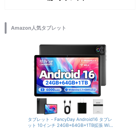
Amazon人気タブレット
タブレット - FancyDay Android16 タブレ
ット 10インチ 24GB+64GB+1TB拡張 WiFi
6&Bluetooth5.4対応 高性能CPU 1280*80
0画面 6000mAh Widevine L1 GMS認証 T