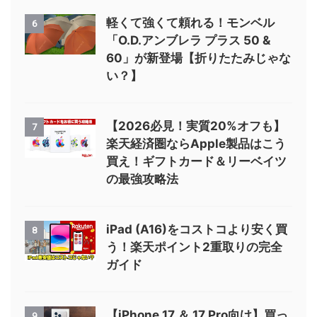
軽くて強くて頼れる！モンベル
6
「O.D.アンブレラ プラス 50 &
60」が新登場【折りたたみじゃな
い？】
【2026必見！実質20%オフも】
7
楽天経済圏ならApple製品はこう
買え！ギフトカード＆リーベイツ
の最強攻略法
iPad (A16)をコストコより安く買
8
う！楽天ポイント2重取りの完全
ガイド
【iPhone 17 ＆ 17 Pro向け】買っ
9