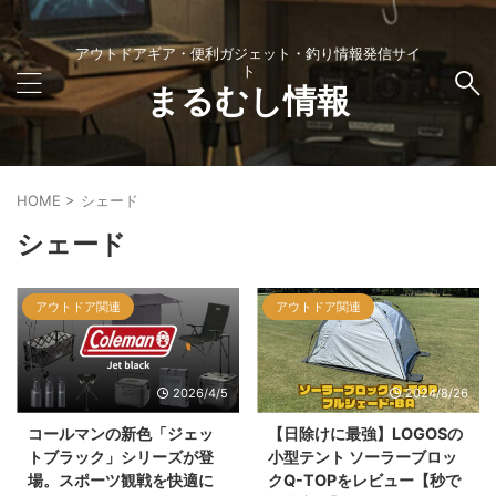
アウトドアギア・便利ガジェット・釣り情報発信サイ
ト
まるむし情報
HOME
>
シェード
シェード
アウトドア関連
アウトドア関連
2026/4/5
2024/8/26
コールマンの新色「ジェッ
【日除けに最強】LOGOSの
トブラック」シリーズが登
小型テント ソーラーブロッ
場。スポーツ観戦を快適に
クQ-TOPをレビュー【秒で