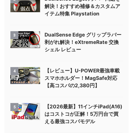
解決！おすすめ補修＆カスタムア
イテム特集 Playstation
DualSense Edge グリップラバー
3
剥がれ解決！eXtremeRate 交換
シェル レビュー
【レビュー】U-POWER最強車載
4
スマホホルダー！MagSafe対応
【高コスパの2,380円】
【2026最新】11インチiPad(A16)
5
はコストコが正解！5万円台で買
える最強コスパモデル