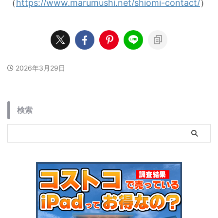
（
https://www.marumushi.net/shiomi-contact/
）
2026年3月29日
検索