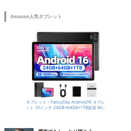
Amazon人気タブレット
タブレット - FancyDay Android16 タブレ
ット 10インチ 24GB+64GB+1TB拡張 WiFi
6&Bluetooth5.4対応 高性能CPU 1280*80
0画面 6000mAh Widevine L1 GMS認証 T
ype-C充電 顔認識 アンドロイド 無線投影
RGBライト 児童守護 IPS画面 日本語説明書