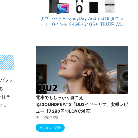
タブレット - FancyDay Android16 タブレ
ット 10インチ 24GB+64GB+1TB拡張 WiFi
6&Bluetooth5.4対応 高性能CPU 1280*80
0画面 6000mAh Widevine L1 GMS認証 T
ype-C充電 顔認識 アンドロイド 無線投影
RGBライト 児童守護 IPS画面 日本語説明書
。パフォ
も
それぞ
電車でもしっかり聴こえ
る!SOUNDPEATS「UU2イヤーカフ」実機レビ
す。
ュー【7,280円でLDAC対応】
2026/7/23
ガジェット関連