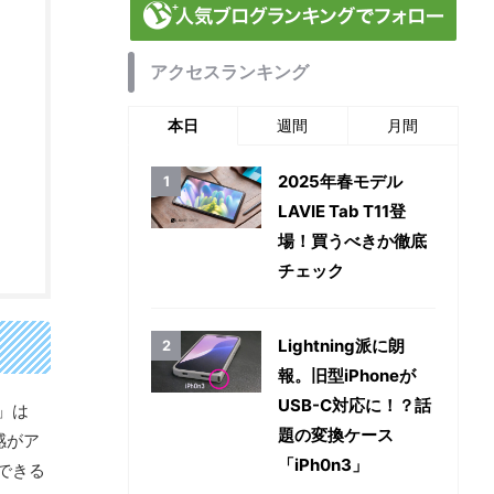
アクセスランキング
本日
週間
月間
2025年春モデル
LAVIE Tab T11登
場！買うべきか徹底
チェック
Lightning派に朗
報。旧型iPhoneが
USB-C対応に！？話
E」は
題の変換ケース
感がア
「iPh0n3」
できる