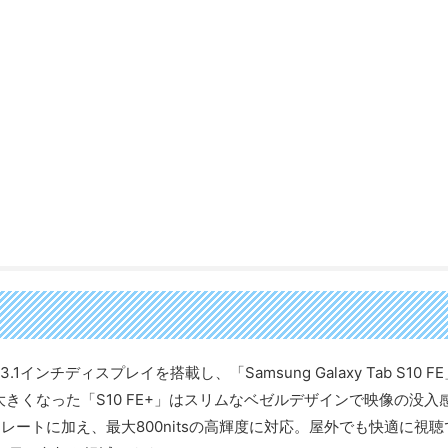
の13.1インチディスプレイを搭載し、「Samsung Galaxy Tab S10 F
大きくなった「S10 FE+」はスリムなベゼルデザインで映像の没入
レートに加え、最大800nitsの高輝度に対応。屋外でも快適に視聴