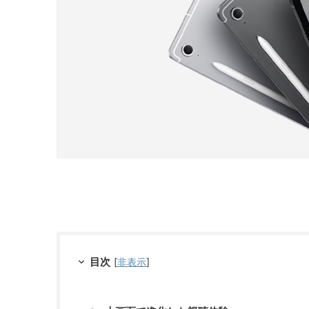
目次
[
非表示
]