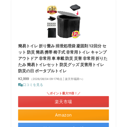
簡易トイレ 折り畳み 排泄処理袋 凝固剤 12回分 セ
ット 防災 簡易 携帯 椅子式 非常用トイレ キャンプ
アウトドア 非常用 車 車載 防災 災害 非常用 折りた
たみ 簡易トイレセット 防災グッズ 災害用トイレ
防災の日 ポータブルトイレ
¥2,999
（2026/08/04 09:17時点 | 楽天市場調べ）
口コミを見る
＼ポイント最大11倍！／
楽天市場
Amazon