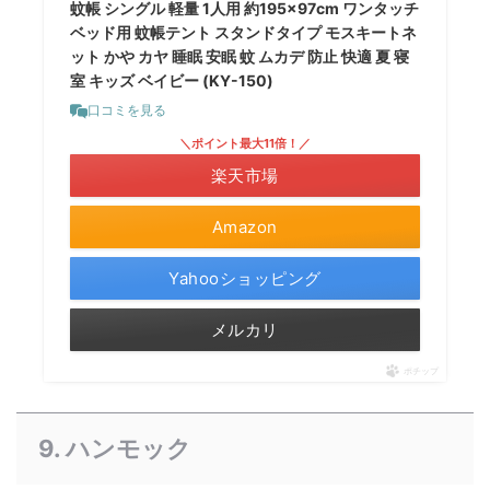
蚊帳 シングル 軽量 1人用 約195×97cm ワンタッチ
ベッド用 蚊帳テント スタンドタイプ モスキートネ
ット かや カヤ 睡眠 安眠 蚊 ムカデ 防止 快適 夏 寝
室 キッズ ベイビー (KY-150)
口コミを見る
＼ポイント最大11倍！／
楽天市場
Amazon
Yahooショッピング
メルカリ
ポチップ
9. ハンモック