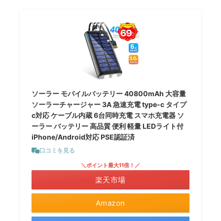
ソーラー モバイルバッテリー 40800mAh 大容量
ソーラーチャージャー 3A 急速充電 type-c タイプ
c対応 ケーブル内蔵 6台同時充電 スマホ充電器 ソ
ーラー バッテリー 高品質 便利 軽量 LEDライト付
iPhone/Android対応 PSE認証済
口コミを見る
＼ポイント最大11倍！／
楽天市場
Amazon