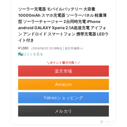
ソーラー充電器 モバイルバッテリー 大容量
10000mAh スマホ充電器 ソーラーパネル 軽量薄
型 ソーラーチャージャー 2台同時充電 iPhone
android GALAXY Xperia 2.1A急速充電 アイフォ
ン アンドロイド スマートフォン 携帯充電器 LEDラ
イト付き
¥1,680
（2024/06/20 23:36時点 | 楽天市場調べ）
口コミを見る
＼ポイント最大11倍！／
楽天市場
Amazon
Yahooショッピング
メルカリ
ポチップ