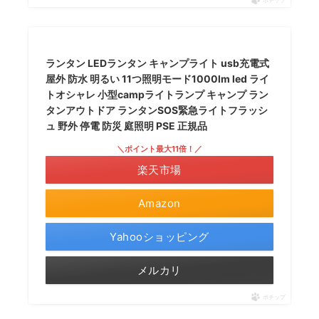
ポチップ
ランタン LEDランタン キャンプライト usb充電式
屋外 防水 明るい 11つ照明モード1000lm led ライ
トオシャレ 小型campライトランプ キャンプ ラン
タンアウトドア ランタンSOS緊急ライトフラッシ
ュ 野外 停電 防災 庭照明 PSE 正規品
＼ポイント最大11倍！／
楽天市場
Amazon
Yahooショッピング
メルカリ
ポチップ