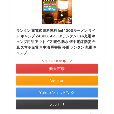
ランタン 充電式 送料無料 led 1000ルーメン ライ
ト キャンプ ZASHBEAR LEDランタン usb充電 キ
ャンプ用品 アウトドア 暖色 防水 懐中電灯 防災 台
風 スマホ充電 車中泊 災害用 停電 ランタン 充電 キ
ャンプ
＼ポイント最大11倍！／
楽天市場
Amazon
Yahooショッピング
メルカリ