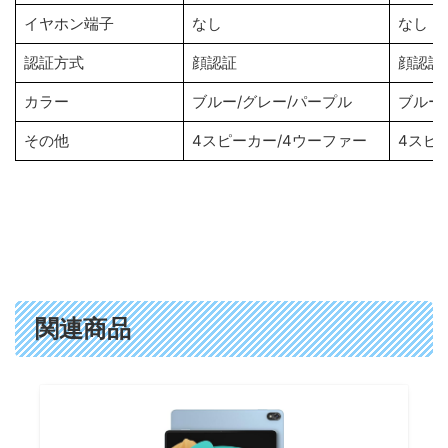
イヤホン端子
なし
なし
認証方式
顔認証
顔認証
カラー
ブルー/グレー/パープル
ブルー
その他
4スピーカー/4ウーファー
4スピ
関連商品