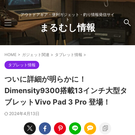
アウトドアギア・便利ガジェット・釣り情報発信サイ
ト
まるむし情報
HOME
>
ガジェット関連
>
タブレット情報
>
タブレット情報
ついに詳細が明らかに！
Dimensity9300搭載13インチ大型タ
ブレットVivo Pad 3 Pro 登場！
2024年4月13日