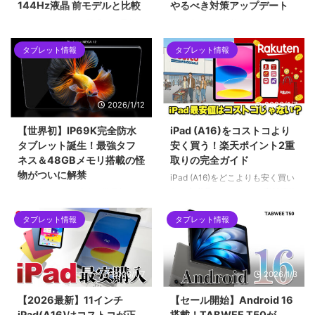
144Hz液晶 前モデルと比較
やるべき対策アップデート
ALLDOCUBEから登場した最新の
2026年2月に発覚したAndroidバ
8.4インチタブレット「iPlay 80
ックドア「Keenadu」問題。
タブレット情報
タブレット情報
mini Ultra」を紹介します。最新
Alldocube、Teclast、Headwolf
チップセットのDimensity 9400
など、当サイトでも紹介した格安
をはじめ、2.5Kの144Hzディス
タブレットが対象となった今回の
プレイ、100W急速充電など、コ
騒動を時系列で解説します。迅速
2026/1/12
2026/1/7
ンパクトな筐体に詰め込まれた驚
な対応で評価を上げたメーカー
異的なスペックについて解説して
と、批判を浴びたメーカーの差と
【世界初】IP69K完全防水
iPad (A16)をコストコより
います。ハイエンドな小型タブレ
は？手元の「Alldocube iPlay 60
タブレット誕生！最強タフ
安く買う！楽天ポイント2重
ットを求めるユーザーにとって、
mini pro」を例に、画像付きで対
ネス＆48GBメモリ搭載の怪
取りの完全ガイド
2026年現在の最有力候補となる1
策アップデートの手順も詳しくご
物がついに解禁
台です。
紹介します。
iPad (A16)をどこよりも安く買い
たい方必見！コストコの店舗価格
2026年1月12日発売！世界初の
をネット完結で下回る「楽天ポイ
IP69K完全防水タブレット
ント2重取りルート」を徹底解説
タブレット情報
タブレット情報
「Blackview MEGA 12」。12.2
します。SPU（ポイントアップ）
インチ2.4K液晶、Dimensity
やお買い物マラソンをフル活用し
7200、最大48GBメモリ搭載の
て、実質5万円台前半で手に入れ
フラッグシップ性能を誇りなが
2026/1/7
2026/1/3
る具体的な手順や、初心者がハマ
ら、早期割引で299ドルという驚
りやすい購入制限の注意点まで網
異のコスパ。キーボードやペンな
【2026最新】11インチ
【セール開始】Android 16
羅。2026年最新の最安値攻略ガ
ど豪華5大特典が貰える先行販売
iPad(A16)はコストコが正
搭載！TABWEE T50が