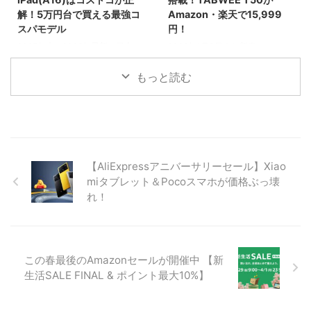
イドです。
セール情報を見逃すな！
解！5万円台で買える最強コ
Amazon・楽天で15,999
スパモデル
円！
2025年末〜2026年最新、日本で
2026年1月3日より新春セール！
一番売れている「11インチ
最新Android 16と高性能Unisoc
iPad（A16チップ搭載）」の価格
7250チップを搭載したタブレッ
もっと読む
を徹底比較！コストコなら
ト「TABWEE T50」が15,999
55,980円と、Apple公式や
円。24GBメモリとWidevine L1
Amazonより約3,000円もお得で
対応で、動画もアプリも快適に楽
す。BCNランキング1位の理由や
しめる最新モデルの魅力を紹介。
詳細スペック、一緒に買いたいア
クセサリ、コストコで購入する際
【AliExpressアニバーサリーセール】Xiao
の注意点まで詳しく解説します。
miタブレット＆Pocoスマホが価格ぶっ壊
れ！
この春最後のAmazonセールが開催中 【新
生活SALE FINAL & ポイント最大10%】