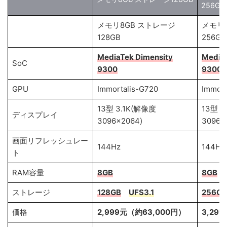
256GB
メモリ8GB ストレージ
メモリ
128GB
256GB
MediaTek Dimensity
MediaT
SoC
9300
9300
GPU
Immortalis-G720
Immort
13型 3.1K(解像度
13型 3
ディスプレイ
3096×2064)
3096×
画面リフレッシュレー
144Hz
144Hz
ト
RAM容量
8GB
8GB
ストレージ
128GB
UFS3.1
256GB
価格
2,999元（約63,000円）
3,29