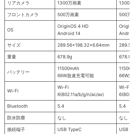
リアカメラ
1300万画素
1300
フロントカメラ
500万画素
500万
OriginOS 4 HD
Origin
OS
Android 14
Androi
サイズ
289.56×198.32×6.64mm
289.5
重量
678.9g
678.9g
11500mAh
11500
バッテリー
66W急速充電可能
66W
Wi-Fi
Wi-Fi
Wi-Fi
6(802.11a/b/g/n/ac/ax)
6(802.1
Bluetooth
5.4
5.4
防水防塵
なし
なし
接続端子
USB TypeC
USB T