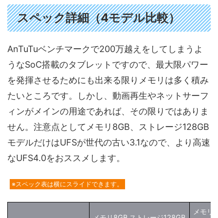
スペック詳細（4モデル比較）
AnTuTuベンチマークで200万越えをしてしまうよ
うなSoC搭載のタブレットですので、最大限パワー
を発揮させるためにも出来る限りメモリは多く積み
たいところです。しかし、動画再生やネットサーフ
ィンがメインの用途であれば、その限りではありま
せん。注意点としてメモリ8GB、ストレージ128GB
モデルだけはUFSが世代の古い3.1なので、より高速
なUFS4.0をおススメします。
※スペック表は横にスライドできます。
メモリ8
メモリ8GB ストレージ128GB