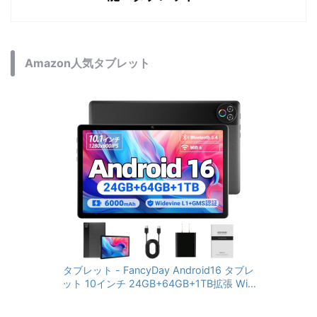
Amazon人気タブレット
タブレット - FancyDay Android16 タブレ
ット 10インチ 24GB+64GB+1TB拡張 WiFi
6&Bluetooth5.4対応 高性能CPU 1280*80
0画面 6000mAh Widevine L1 GMS認証 T