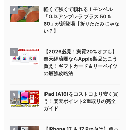
軽くて強くて頼れる！モンベル
6
「O.D.アンブレラ プラス 50 &
60」が新登場【折りたたみじゃな
い？】
【2026必見！実質20%オフも】
7
楽天経済圏ならApple製品はこう
買え！ギフトカード＆リーベイツ
の最強攻略法
iPad (A16)をコストコより安く買
8
う！楽天ポイント2重取りの完全
ガイド
【iPhone 17 ＆ 17 Pro向け】買っ
9