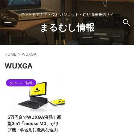
アウトドアギア・便利ガジェット・釣り情報発信サイ
ト
まるむし情報
HOME
>
WUXGA
WUXGA
タブレット情報
2025/12/21
5万円台でWUXGA液晶！新
型2in1「mouse M0」がサ
ブ機・学習用に最高な理由