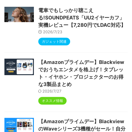
ype-C充電 顔認識 アンドロイド 無線投影
RGBライト 児童守護 IPS画面 日本語説明書
電車でもしっかり聴こえ
る!SOUNDPEATS「UU2イヤーカフ」
実機レビュー【7,280円でLDAC対応】
2026/7/23
ガジェット関連
【Amazonプライムデー】Blackview
でおうちエンタメを格上げ！タブレッ
ト・イヤホン・プロジェクターのお得
な3製品まとめ
2026/7/27
オススメ情報
【Amazonプライムデー】Blackview
のWaveシリーズ3機種がセール！自分