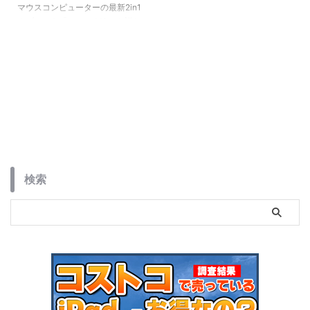
マウスコンピューターの最新2in1
タブレット「mouse M0」を詳し
く紹介。10.1インチで
WUXGA（1,920×1,200）の高解
像度液晶を搭載し、キーボード込
みで約876gという驚異の軽さを
実現。最新のIntel N150プロセッ
サーと8GBメモリを備え、5万円
台から手に入る高コスパモデルの
魅力を解説します。
検索