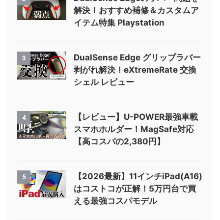
解決！おすすめ補修＆カスタムア
イテム特集 Playstation
DualSense Edge グリップラバー
3
剥がれ解決！eXtremeRate 交換
シェル レビュー
【レビュー】U-POWER最強車載
4
スマホホルダー！MagSafe対応
【高コスパの2,380円】
【2026最新】11インチiPad(A16)
5
はコストコが正解！5万円台で買
える最強コスパモデル