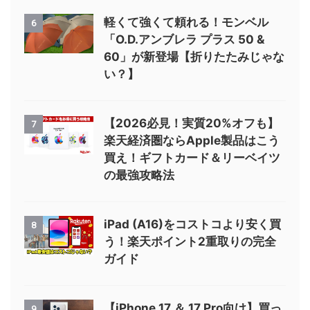
軽くて強くて頼れる！モンベル
6
「O.D.アンブレラ プラス 50 &
60」が新登場【折りたたみじゃな
い？】
【2026必見！実質20%オフも】
7
楽天経済圏ならApple製品はこう
買え！ギフトカード＆リーベイツ
の最強攻略法
iPad (A16)をコストコより安く買
8
う！楽天ポイント2重取りの完全
ガイド
【iPhone 17 ＆ 17 Pro向け】買っ
9