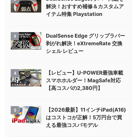
解決！おすすめ補修＆カスタムア
イテム特集 Playstation
DualSense Edge グリップラバー
3
剥がれ解決！eXtremeRate 交換
シェル レビュー
【レビュー】U-POWER最強車載
4
スマホホルダー！MagSafe対応
【高コスパの2,380円】
【2026最新】11インチiPad(A16)
5
はコストコが正解！5万円台で買
える最強コスパモデル