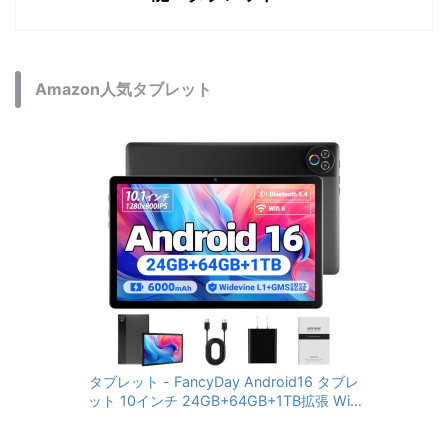
Amazon人気タブレット
タブレット - FancyDay Android16 タブレ
ット 10インチ 24GB+64GB+1TB拡張 WiFi
6&Bluetooth5.4対応 高性能CPU 1280*80
0画面 6000mAh Widevine L1 GMS認証 T