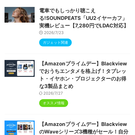
ype-C充電 顔認識 アンドロイド 無線投影
RGBライト 児童守護 IPS画面 日本語説明書
電車でもしっかり聴こえ
る!SOUNDPEATS「UU2イヤーカフ」
実機レビュー【7,280円でLDAC対応】
2026/7/23
ガジェット関連
【Amazonプライムデー】Blackview
でおうちエンタメを格上げ！タブレッ
ト・イヤホン・プロジェクターのお得
な3製品まとめ
2026/7/27
オススメ情報
【Amazonプライムデー】Blackview
のWaveシリーズ3機種がセール！自分