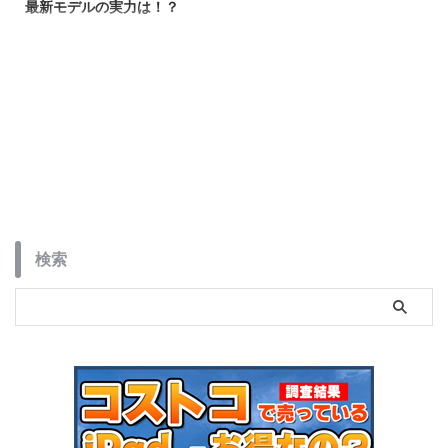
最新モデルの実力は！？
待望のAlldocube iPlay 50 Mini
Pro NFEが公式発表！最新の8イ
ンチタブレットに興味のある方必
見！
検索