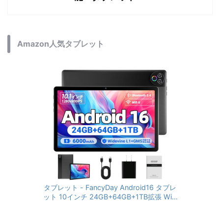
Amazon人気タブレット
タブレット - FancyDay Android16 タブレ
ット 10インチ 24GB+64GB+1TB拡張 WiFi
6&Bluetooth5.4対応 高性能CPU 1280*80
0画面 6000mAh Widevine L1 GMS認証 T