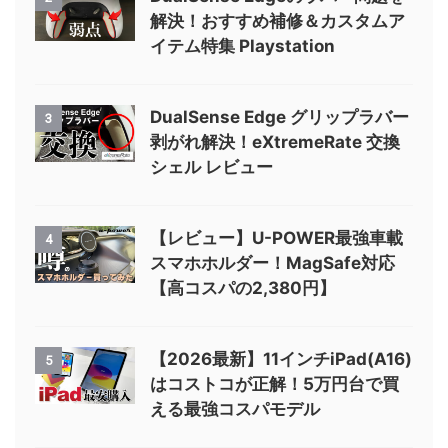
解決！おすすめ補修＆カスタムア
イテム特集 Playstation
DualSense Edge グリップラバー
3
剥がれ解決！eXtremeRate 交換
シェル レビュー
【レビュー】U-POWER最強車載
4
スマホホルダー！MagSafe対応
【高コスパの2,380円】
【2026最新】11インチiPad(A16)
5
はコストコが正解！5万円台で買
える最強コスパモデル