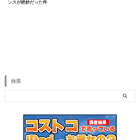
ンスが絶妙だった件
軽さ312g、8.7インチの高リフレ
ッシュレート対応ディスプレイを
搭載したAndroid 15タブレット
「TECLAST T50 Mini」。Helio
G99＆20GB相当メモリの高性能
ミニタブが、動画視聴・ゲーム・
ナビ利用にぴったり。Tシリーズ
ならではのバランス設計も解説！
検索