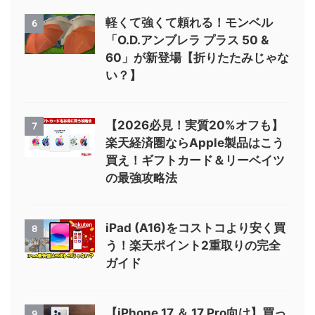
軽くて強くて頼れる！モンベル
6
「O.D.アンブレラ プラス 50 &
60」が新登場【折りたたみじゃな
い？】
【2026必見！実質20%オフも】
7
楽天経済圏ならApple製品はこう
買え！ギフトカード＆リーベイツ
の最強攻略法
iPad (A16)をコストコより安く買
8
う！楽天ポイント2重取りの完全
ガイド
【iPhone 17 ＆ 17 Pro向け】買っ
9