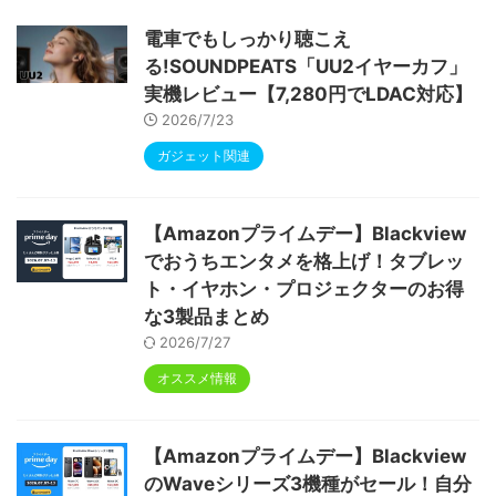
ype-C充電 顔認識 アンドロイド 無線投影
RGBライト 児童守護 IPS画面 日本語説明書
電車でもしっかり聴こえ
る!SOUNDPEATS「UU2イヤーカフ」
実機レビュー【7,280円でLDAC対応】
2026/7/23
ガジェット関連
【Amazonプライムデー】Blackview
でおうちエンタメを格上げ！タブレッ
ト・イヤホン・プロジェクターのお得
な3製品まとめ
2026/7/27
オススメ情報
【Amazonプライムデー】Blackview
のWaveシリーズ3機種がセール！自分