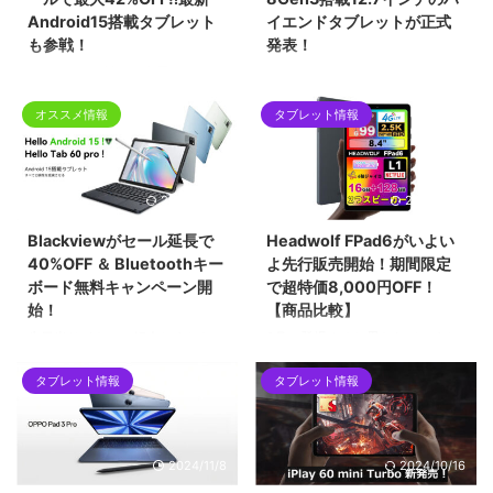
Android15搭載タブレット
イエンドタブレットが正式
も参戦！
発表！
12月4日から始まる楽天スーパー
LenovoからSnapdragon8 Gen3
セールに多数タブレットを展開し
8コアCPU搭載の新ハイエンドタ
オススメ情報
タブレット情報
ているDOOGEEが参戦していま
ブレット『Lenovo YOGA Pad
す。
Pro AI』が中国で発表となりまし
最大42%OFFという赤字覚悟のセ
た。ディスプレイサイズは12.7イ
ールになっていますのでクリスマ
ンチとあまり見ないサイズのタブ
2024/11/28
2025/1/23
スプレゼントや自分へのご褒美を
レットです。
探している方にはおススメです。
Blackviewがセール延長で
Headwolf FPad6がいよい
40%OFF ＆ Bluetoothキー
よ先行販売開始！期間限定
ボード無料キャンペーン開
で超特価8,000円OFF！
始！
【商品比較】
先日当サイトでご紹介しました
9月に登場すると思われていまし
『Blackview Tab 60 pro』がセ
た『Headwolf FPad6』が2024
タブレット情報
タブレット情報
ールを延長し、さらに購入者先着
年11月ついに予約販売が開始しま
100名様限定でBluetoothキーボ
した。通常価格27,999円の所、
ードが無料でついてくるキャンペ
8,000円OFFで19,999円という超
ーンも開催しています。
特価で登場です。セール期間は11
2024/11/8
2024/10/16
月20日までなので購入検討中の
方はチェックしてみてください！