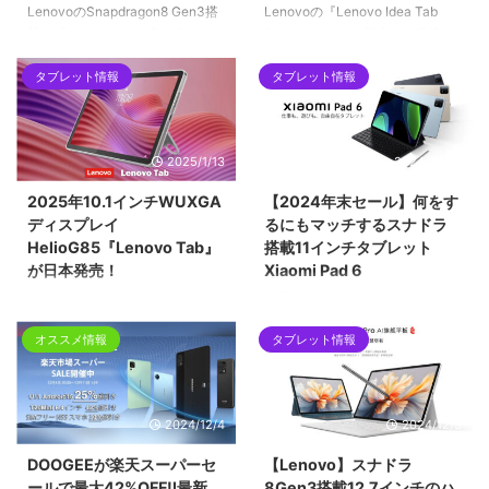
LenovoのSnapdragon8 Gen3搭
Lenovoの『Lenovo Idea Tab
載の『Lenovo Yoga Tab Plus』
Pro』がいよいよ日本でも発売に
が日本でも発売になります。中国
なります。Lenovo Idea Tab Pro
で展開されていたモデル
はLenovo Xiaoxin Pad Pro 12.7
タブレット情報
タブレット情報
「Lenovo YOGA Pad Pro
2025のグローバル版になるモデ
12.7/AI」に酷似しているので恐
ルです。それにしてもIdea Tabと
らくこちらのグローバル版だと思
いう名前は本当に懐かしいです
2025/1/13
2024/12/26
われます。楽天のLenovo公式シ
ね。何年か前にLenovo Tabとい
ョップでも登場しています！
う名前に代わって、もうなくなっ
2025年10.1インチWUXGA
【2024年末セール】何をす
たのかと思っていましたが再登場
ディスプレイ
るにもマッチするスナドラ
となります。楽天のLenovo公式
HelioG85『Lenovo Tab』
搭載11インチタブレット
ショップでも登場しています！
が日本発売！
Xiaomi Pad 6
Lenovoの『Lenovo Tab)』が
今回は登場以来不動の人気を誇る
CES2025でも発表となりいよい
『Xiaomi Pad 6』を紹介します。
オススメ情報
タブレット情報
よ日本でも発売になります。楽天
『Xiaomi Pad 6』は
のLenovo公式ショップでも登場
Snapdragon870搭載の11インチ
しています！
タブレットです。
2024/12/4
2024/12/3
DOOGEEが楽天スーパーセ
【Lenovo】スナドラ
ールで最大42%OFF‼最新
8Gen3搭載12.7インチのハ