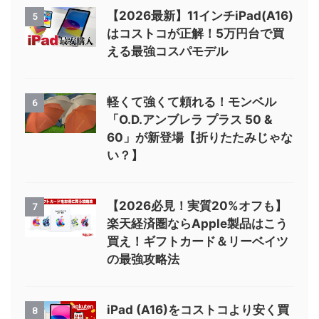
【2026最新】11インチiPad(A16)
5
はコストコが正解！5万円台で買
える最強コスパモデル
軽くて強くて頼れる！モンベル
6
「O.D.アンブレラ プラス 50 &
60」が新登場【折りたたみじゃな
い？】
【2026必見！実質20%オフも】
7
楽天経済圏ならApple製品はこう
買え！ギフトカード＆リーベイツ
の最強攻略法
iPad (A16)をコストコより安く買
8