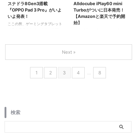
スナドラ8Gen3搭載
Alldocube iPlay60 mini
『OPPO Pad 3 Pro』がいよ
Turboがついに日本発売！
いよ発表！
【Amazonと楽天で予約開
始】
ここの所、ゲーミングタブレット
が多く発表されています。今回の
10月15日からSnapDragon6
『OPPO Pad 3 Pro』もハイスペ
Gen1搭載の8インチタブレット
ックなタブレットで何をするにも
『Alldocube iPlay60 mini
ストレスなく使用できる超注目の
Turbo』がいよいよ発売になりま
Next »
タブレットです。
す。現在Amazonと楽天にて予約
受付開始しています。
1
2
3
4
…
8
検索