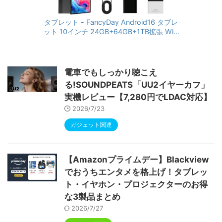
タブレット - FancyDay Android16 タブレ
ット 10インチ 24GB+64GB+1TB拡張 WiFi
6&Bluetooth5.4対応 高性能CPU 1280*80
0画面 6000mAh Widevine L1 GMS認証 T
ype-C充電 顔認識 アンドロイド 無線投影
RGBライト 児童守護 IPS画面 日本語説明書
電車でもしっかり聴こえ
る!SOUNDPEATS「UU2イヤーカフ」
実機レビュー【7,280円でLDAC対応】
2026/7/23
ガジェット関連
【Amazonプライムデー】Blackview
でおうちエンタメを格上げ！タブレッ
ト・イヤホン・プロジェクターのお得
な3製品まとめ
2026/7/27