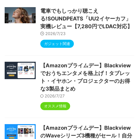
ype-C充電 顔認識 アンドロイド 無線投影
RGBライト 児童守護 IPS画面 日本語説明書
電車でもしっかり聴こえ
る!SOUNDPEATS「UU2イヤーカフ」
実機レビュー【7,280円でLDAC対応】
2026/7/23
ガジェット関連
【Amazonプライムデー】Blackview
でおうちエンタメを格上げ！タブレッ
ト・イヤホン・プロジェクターのお得
な3製品まとめ
2026/7/27
オススメ情報
【Amazonプライムデー】Blackview
のWaveシリーズ3機種がセール！自分