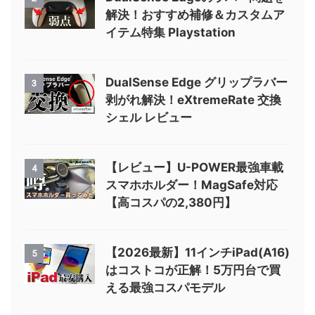
解決！おすすめ補修＆カスタムア
イテム特集 Playstation
DualSense Edge グリップラバー
3
剥がれ解決！eXtremeRate 交換
シェル レビュー
【レビュー】U-POWER最強車載
4
スマホホルダー！MagSafe対応
【高コスパの2,380円】
【2026最新】11インチiPad(A16)
5
はコストコが正解！5万円台で買
える最強コスパモデル