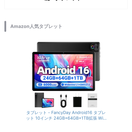
Amazon人気タブレット
タブレット - FancyDay Android16 タブレ
ット 10インチ 24GB+64GB+1TB拡張 WiFi
6&Bluetooth5.4対応 高性能CPU 1280*80
0画面 6000mAh Widevine L1 GMS認証 T