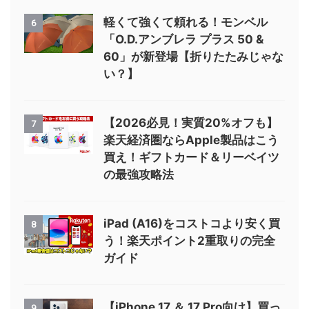
軽くて強くて頼れる！モンベル
6
「O.D.アンブレラ プラス 50 &
60」が新登場【折りたたみじゃな
い？】
【2026必見！実質20%オフも】
7
楽天経済圏ならApple製品はこう
買え！ギフトカード＆リーベイツ
の最強攻略法
iPad (A16)をコストコより安く買
8
う！楽天ポイント2重取りの完全
ガイド
【iPhone 17 ＆ 17 Pro向け】買っ
9