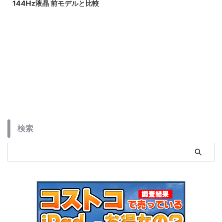
144Hz液晶 前モデルと比較
ALLDOCUBEから登場した最新の
8.4インチタブレット「iPlay 80
mini Ultra」を紹介します。最新
チップセットのDimensity 9400
をはじめ、2.5Kの144Hzディス
プレイ、100W急速充電など、コ
ンパクトな筐体に詰め込まれた驚
異的なスペックについて解説して
います。ハイエンドな小型タブレ
ットを求めるユーザーにとって、
2026年現在の最有力候補となる1
台です。
検索