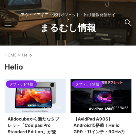
アウトドアギア・便利ガジェット・釣り情報発信サイ
ト
まるむし情報
HOME
>
Helio
Helio
タブレット情報
タブレット情報
2025/3/21
2025/6/23
Alldocubeから新たなタブ
【AvidPad A90S】
レット「Coolpad Pro
Android15搭載！Helio
Standard Edition」が登
G99・11インチ・90Hzの