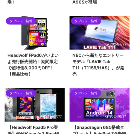
場！
A90Sが登場
最近、Alldocubeが発表した
Android 15タブレットも各社から
「Coolpad Pro Standard
続々と登場し、もはや出揃った感
タブレット情報
タブレット情報
Edition」は、12.1インチの大画面
がありますが、AvidPad A90Sも
にMediaTek Helio G99を搭載し
その一角を担うモデルとして登場
た高コスパモデル。タブレット市
しました。その特徴を詳しく見て
場の中でも注目の一台となりそう
いきましょう。
2025/1/23
2024/7/22
です。
Headwolf FPad6がいよい
NECから新たなエントリー
よ先行販売開始！期間限定
モデル『LAVIE Tab
で超特価8,000円OFF！
T11（T1155/HAS）』が発
【商品比較】
売
9月に登場すると思われていまし
NECパーソナルコンピュータ株式
た『Headwolf FPad6』が2024
会社は2024年7月にWUXGA解像
タブレット情報
タブレット情報
年11月ついに予約販売が開始しま
度に対応する11インチ大型液晶デ
した。通常価格27,999円の所、
ィスプレイ搭載のAndroidタブレ
8,000円OFFで19,999円という超
ット『LAVIE Tab
特価で登場です。セール期間は11
T11（T1155/HAS）』を発売しま
2024/7/7
2024/6/24
月20日までなので購入検討中の
した。
方はチェックしてみてください！
【Headwolf Fpad5 Pro登
【Snapdragon 685搭載タ
場】何が変わった？ Fpad6
ブレット】AvidPadのX告知