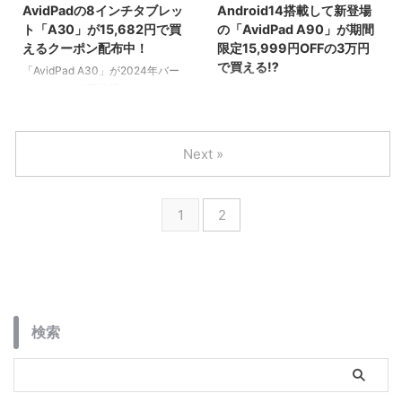
AvidPadの8インチタブレッ
Android14搭載して新登場
ト「A30」が15,682円で買
の「AvidPad A90」が期間
えるクーポン配布中！
限定15,999円OFFの3万円
で買える⁉
「AvidPad A30」が2024年バー
ジョンとして新登場しました。
「AvidPad A90」の2024年バー
ジョンとして新登場しました。今
回はAndroid14を搭載し、メモリ
も仮想メモリ幅がOTAアップデー
Next »
トで増強されています。
1
2
検索