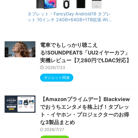
タブレット - FancyDay Android16 タブレ
ット 10インチ 24GB+64GB+1TB拡張 WiFi
6&Bluetooth5.4対応 高性能CPU 1280*80
0画面 6000mAh Widevine L1 GMS認証 T
ype-C充電 顔認識 アンドロイド 無線投影
RGBライト 児童守護 IPS画面 日本語説明書
電車でもしっかり聴こえ
る!SOUNDPEATS「UU2イヤーカフ」
実機レビュー【7,280円でLDAC対応】
2026/7/23
ガジェット関連
【Amazonプライムデー】Blackview
でおうちエンタメを格上げ！タブレッ
ト・イヤホン・プロジェクターのお得
な3製品まとめ
2026/7/27