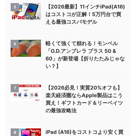
【2026最新】11インチiPad(A16)
5
はコストコが正解！5万円台で買
える最強コスパモデル
軽くて強くて頼れる！モンベル
6
「O.D.アンブレラ プラス 50 &
60」が新登場【折りたたみじゃな
い？】
【2026必見！実質20%オフも】
7
楽天経済圏ならApple製品はこう
買え！ギフトカード＆リーベイツ
の最強攻略法
iPad (A16)をコストコより安く買
8