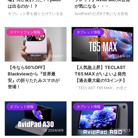
は出るのか！？
が気になる・・・
タブレット界を盛り上げている会
AvidPadの公式Xで気になる告知
社の1つ「Heawolf」から
が発表されました。今月末に
「Fpad5 Pro」が発売になりまし
「Snapdragon搭載のタブレット
た。ALLDOCUBEのiPlay50 Mini
を発売する」とのこと。TikTok
スマートフォン情報
タブレット情報
Proと対抗していた「Fpad5」の
の公式アカウントをフォローして
発売時には大きく話題となりまし
いると、月末（2024年6月末）の
たね。今回『PRO』と聞いて、ど
抽選に参加できるようです。
2024/6/2
2024/4/29
のぐらいPRO化しているのか期待
いっぱいでチェックしてみまし
【今なら50%OFF】
【人気急上昇】TECLAST
た。
Blackviewから『世界最
T65 MAX がいよいよ発売
安』の折りたたみスマホが
【過去最大級の13インチ】
登場！
「TECLAST T65 MAX」の見ど
ころはなんと言っても13インチ
今回はBlackviewから登場の「世
の大画面。しかもWidevine L1に
界最安の折りたたみスマホ」の
対応しており、NetflixもAmazon
タブレット情報
タブレット情報
Blackview HERO10 を紹介しま
Prime Videoも高画質で快適に視
す。
聴できる点です。
2024/4/9
2024/4/13