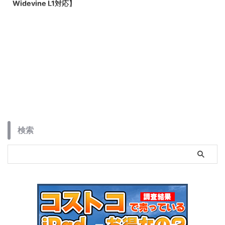
Widevine L1対応】
「Blackview Tab18は12インチの
大画面2.4Kディスプレイ搭載で
Widevine L1にも対応したミドル
レンジモデルのタブレットです。
検索