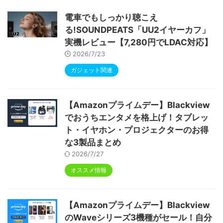
ype-C充電 顔認識 アンドロイド 無線投影
RGBライト 児童守護 IPS画面 日本語説明書
電車でもしっかり聴こえ
る!SOUNDPEATS「UU2イヤーカフ」
実機レビュー【7,280円でLDAC対応】
2026/7/23
ガジェット関連
【Amazonプライムデー】Blackview
でおうちエンタメを格上げ！タブレッ
ト・イヤホン・プロジェクターのお得
な3製品まとめ
2026/7/27
オススメ情報
【Amazonプライムデー】Blackview
のWaveシリーズ3機種がセール！自分