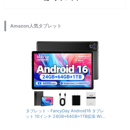
Amazon人気タブレット
タブレット - FancyDay Android16 タブレ
ット 10インチ 24GB+64GB+1TB拡張 WiFi
6&Bluetooth5.4対応 高性能CPU 1280*80
0画面 6000mAh Widevine L1 GMS認証 T