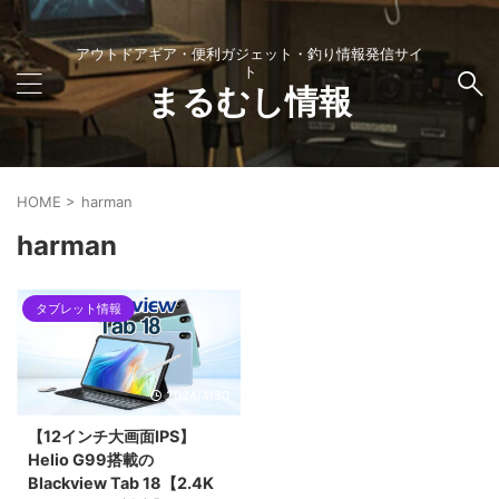
アウトドアギア・便利ガジェット・釣り情報発信サイ
ト
まるむし情報
HOME
>
harman
harman
タブレット情報
2024/4/30
【12インチ大画面IPS】
Helio G99搭載の
Blackview Tab 18【2.4K