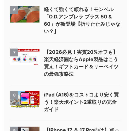
軽くて強くて頼れる！モンベル
6
「O.D.アンブレラ プラス 50 &
60」が新登場【折りたたみじゃな
い？】
【2026必見！実質20%オフも】
7
楽天経済圏ならApple製品はこう
買え！ギフトカード＆リーベイツ
の最強攻略法
iPad (A16)をコストコより安く買
8
う！楽天ポイント2重取りの完全
ガイド
【iPhone 17 ＆ 17 Pro向け】買っ
9