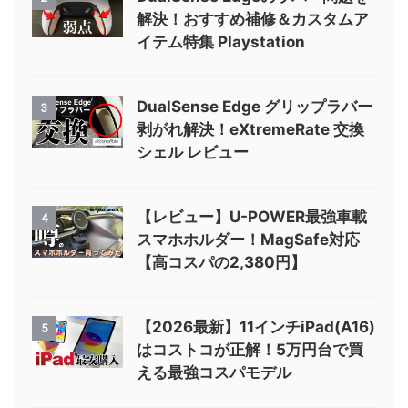
解決！おすすめ補修＆カスタムア
イテム特集 Playstation
DualSense Edge グリップラバー
3
剥がれ解決！eXtremeRate 交換
シェル レビュー
【レビュー】U-POWER最強車載
4
スマホホルダー！MagSafe対応
【高コスパの2,380円】
【2026最新】11インチiPad(A16)
5
はコストコが正解！5万円台で買
える最強コスパモデル