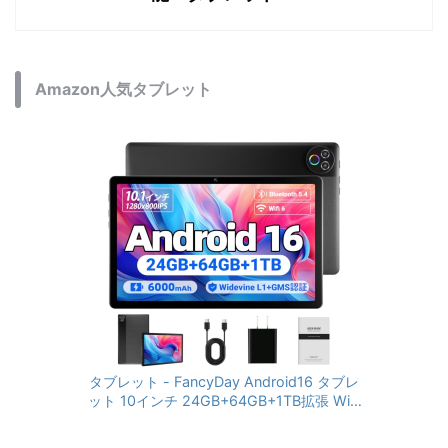
Amazon人気タブレット
タブレット - FancyDay Android16 タブレ
ット 10インチ 24GB+64GB+1TB拡張 WiFi
6&Bluetooth5.4対応 高性能CPU 1280*80
0画面 6000mAh Widevine L1 GMS認証 T