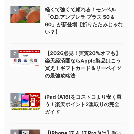
軽くて強くて頼れる！モンベル
6
「O.D.アンブレラ プラス 50 &
60」が新登場【折りたたみじゃな
い？】
【2026必見！実質20%オフも】
7
楽天経済圏ならApple製品はこう
買え！ギフトカード＆リーベイツ
の最強攻略法
iPad (A16)をコストコより安く買
8
う！楽天ポイント2重取りの完全
ガイド
【iPhone 17 ＆ 17 Pro向け】買っ
9