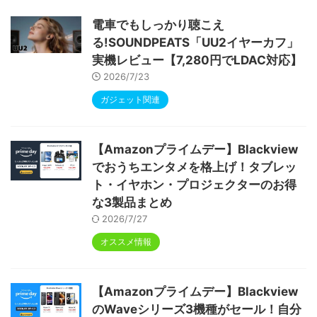
ype-C充電 顔認識 アンドロイド 無線投影
RGBライト 児童守護 IPS画面 日本語説明書
電車でもしっかり聴こえ
る!SOUNDPEATS「UU2イヤーカフ」
実機レビュー【7,280円でLDAC対応】
2026/7/23
ガジェット関連
【Amazonプライムデー】Blackview
でおうちエンタメを格上げ！タブレッ
ト・イヤホン・プロジェクターのお得
な3製品まとめ
2026/7/27
オススメ情報
【Amazonプライムデー】Blackview
のWaveシリーズ3機種がセール！自分