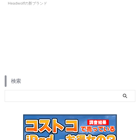
Headwolfの新ブランド
Alphawolfから新たな8インチタ
ブレット『Apad2』が発売です。
Android14搭載で4GLTEもWi-Fi
も対応したWidevine L1サポート
タブレットです。セール中はクー
ポン獲得で10,000円引きでなん
と23,999円！
検索