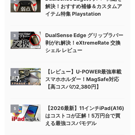
解決！おすすめ補修＆カスタムア
イテム特集 Playstation
DualSense Edge グリップラバー
3
剥がれ解決！eXtremeRate 交換
シェル レビュー
【レビュー】U-POWER最強車載
4
スマホホルダー！MagSafe対応
【高コスパの2,380円】
【2026最新】11インチiPad(A16)
5
はコストコが正解！5万円台で買
える最強コスパモデル