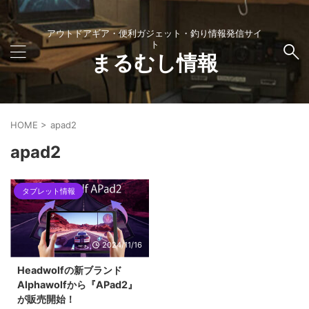
アウトドアギア・便利ガジェット・釣り情報発信サイ
ト
まるむし情報
HOME
>
apad2
apad2
タブレット情報
2024/11/16
Headwolfの新ブランド
Alphawolfから『APad2』
が販売開始！