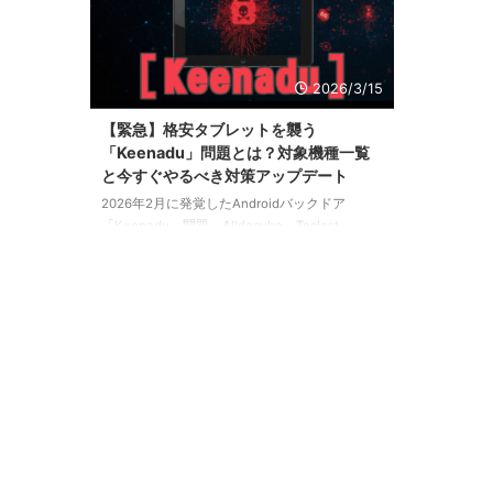
2026/3/15
【緊急】格安タブレットを襲う
「Keenadu」問題とは？対象機種一覧
と今すぐやるべき対策アップデート
2026年2月に発覚したAndroidバックドア
「Keenadu」問題。Alldocube、Teclast、
Headwolfなど、当サイトでも紹介した格安タ
ブレットが対象となった今回の騒動を時系列で
解説します。迅速な対応で評価を上げたメーカ
ーと、批判を浴びたメーカーの差とは？手元の
「Alldocube iPlay 60 mini pro」を例に、画像付
きで対策アップデートの手順も詳しくご紹介し
ます。