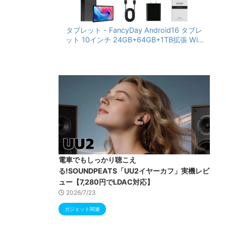
タブレット - FancyDay Android16 タブレ
ット 10インチ 24GB+64GB+1TB拡張 WiFi
6&Bluetooth5.4対応 高性能CPU 1280*80
0画面 6000mAh Widevine L1 GMS認証 T
ype-C充電 顔認識 アンドロイド 無線投影
RGBライト 児童守護 IPS画面 日本語説明書
電車でもしっかり聴こえ
る!SOUNDPEATS「UU2イヤーカフ」実機レビ
ュー【7,280円でLDAC対応】
2026/7/23
ガジェット関連