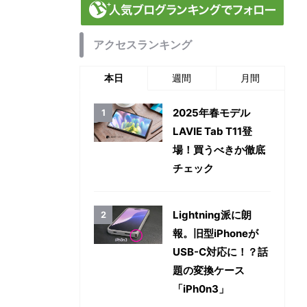
アクセスランキング
本日
週間
月間
2025年春モデル
LAVIE Tab T11登
場！買うべきか徹底
チェック
Lightning派に朗
報。旧型iPhoneが
USB-C対応に！？話
題の変換ケース
「iPh0n3」