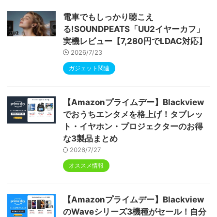
ype-C充電 顔認識 アンドロイド 無線投影
RGBライト 児童守護 IPS画面 日本語説明書
電車でもしっかり聴こえ
る!SOUNDPEATS「UU2イヤーカフ」
実機レビュー【7,280円でLDAC対応】
2026/7/23
ガジェット関連
【Amazonプライムデー】Blackview
でおうちエンタメを格上げ！タブレッ
ト・イヤホン・プロジェクターのお得
な3製品まとめ
2026/7/27
オススメ情報
【Amazonプライムデー】Blackview
のWaveシリーズ3機種がセール！自分