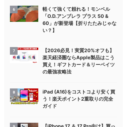
軽くて強くて頼れる！モンベル
6
「O.D.アンブレラ プラス 50 &
60」が新登場【折りたたみじゃな
い？】
【2026必見！実質20%オフも】
7
楽天経済圏ならApple製品はこう
買え！ギフトカード＆リーベイツ
の最強攻略法
iPad (A16)をコストコより安く買
8
う！楽天ポイント2重取りの完全
ガイド
【iPhone 17 ＆ 17 Pro向け】買っ
9