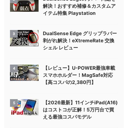
解決！おすすめ補修＆カスタムア
イテム特集 Playstation
DualSense Edge グリップラバー
3
剥がれ解決！eXtremeRate 交換
シェル レビュー
【レビュー】U-POWER最強車載
4
スマホホルダー！MagSafe対応
【高コスパの2,380円】
【2026最新】11インチiPad(A16)
5
はコストコが正解！5万円台で買
える最強コスパモデル