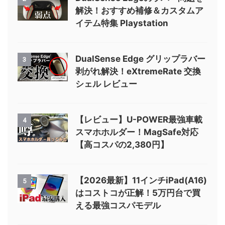
解決！おすすめ補修＆カスタムア
イテム特集 Playstation
DualSense Edge グリップラバー
3
剥がれ解決！eXtremeRate 交換
シェル レビュー
【レビュー】U-POWER最強車載
4
スマホホルダー！MagSafe対応
【高コスパの2,380円】
【2026最新】11インチiPad(A16)
5
はコストコが正解！5万円台で買
える最強コスパモデル