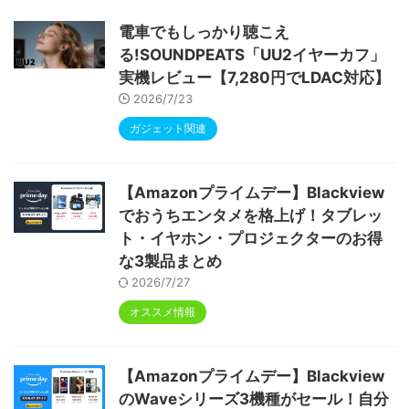
ype-C充電 顔認識 アンドロイド 無線投影
RGBライト 児童守護 IPS画面 日本語説明書
電車でもしっかり聴こえ
る!SOUNDPEATS「UU2イヤーカフ」
実機レビュー【7,280円でLDAC対応】
2026/7/23
ガジェット関連
【Amazonプライムデー】Blackview
でおうちエンタメを格上げ！タブレッ
ト・イヤホン・プロジェクターのお得
な3製品まとめ
2026/7/27
オススメ情報
【Amazonプライムデー】Blackview
のWaveシリーズ3機種がセール！自分