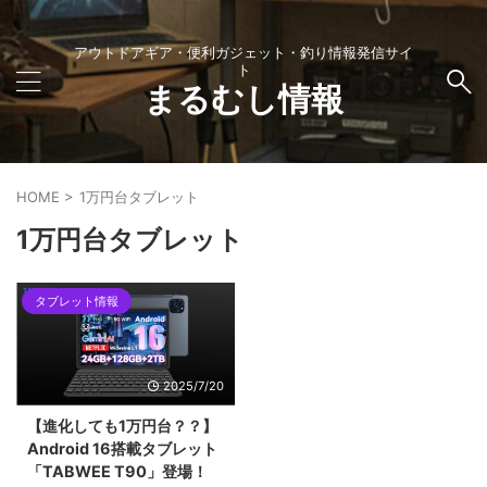
アウトドアギア・便利ガジェット・釣り情報発信サイ
ト
まるむし情報
HOME
>
1万円台タブレット
1万円台タブレット
タブレット情報
2025/7/20
【進化しても1万円台？？】
Android 16搭載タブレット
「TABWEE T90」登場！