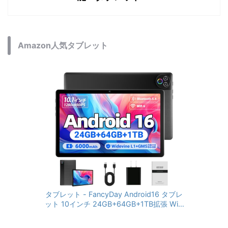
Amazon人気タブレット
タブレット - FancyDay Android16 タブレ
ット 10インチ 24GB+64GB+1TB拡張 WiFi
6&Bluetooth5.4対応 高性能CPU 1280*80
0画面 6000mAh Widevine L1 GMS認証 T