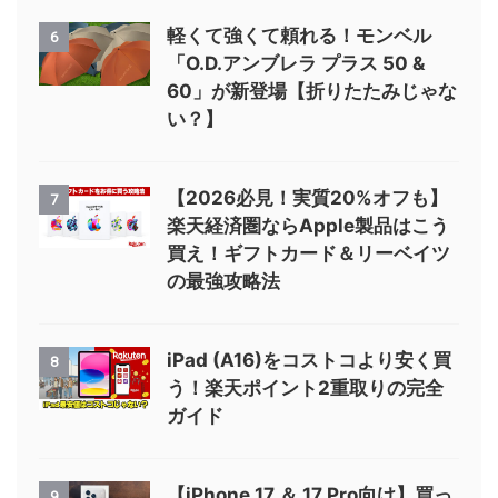
軽くて強くて頼れる！モンベル
6
「O.D.アンブレラ プラス 50 &
60」が新登場【折りたたみじゃな
い？】
【2026必見！実質20%オフも】
7
楽天経済圏ならApple製品はこう
買え！ギフトカード＆リーベイツ
の最強攻略法
iPad (A16)をコストコより安く買
8
う！楽天ポイント2重取りの完全
ガイド
【iPhone 17 ＆ 17 Pro向け】買っ
9