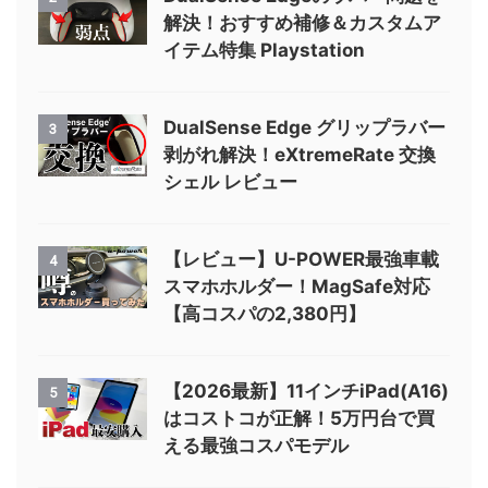
解決！おすすめ補修＆カスタムア
イテム特集 Playstation
DualSense Edge グリップラバー
3
剥がれ解決！eXtremeRate 交換
シェル レビュー
【レビュー】U-POWER最強車載
4
スマホホルダー！MagSafe対応
【高コスパの2,380円】
【2026最新】11インチiPad(A16)
5
はコストコが正解！5万円台で買
える最強コスパモデル