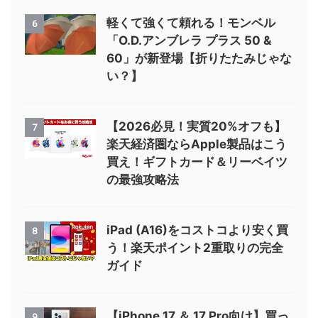
軽くて強くて頼れる！モンベル
6
「O.D.アンブレラ プラス 50 &
60」が新登場【折りたたみじゃな
い？】
【2026必見！実質20%オフも】
7
楽天経済圏ならApple製品はこう
買え！ギフトカード＆リーベイツ
の最強攻略法
iPad (A16)をコストコより安く買
8
う！楽天ポイント2重取りの完全
ガイド
【iPhone 17 ＆ 17 Pro向け】買っ
9