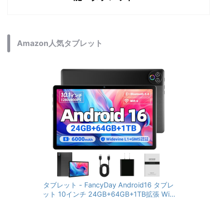
Amazon人気タブレット
タブレット - FancyDay Android16 タブレ
ット 10インチ 24GB+64GB+1TB拡張 WiFi
6&Bluetooth5.4対応 高性能CPU 1280*80
0画面 6000mAh Widevine L1 GMS認証 T