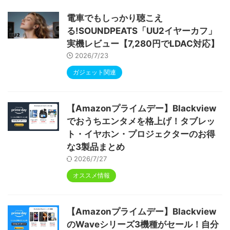
ype-C充電 顔認識 アンドロイド 無線投影
RGBライト 児童守護 IPS画面 日本語説明書
電車でもしっかり聴こえ
る!SOUNDPEATS「UU2イヤーカフ」
実機レビュー【7,280円でLDAC対応】
2026/7/23
ガジェット関連
【Amazonプライムデー】Blackview
でおうちエンタメを格上げ！タブレッ
ト・イヤホン・プロジェクターのお得
な3製品まとめ
2026/7/27
オススメ情報
【Amazonプライムデー】Blackview
のWaveシリーズ3機種がセール！自分