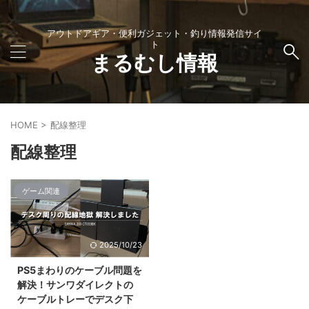
アウトドアギア・便利ガジェット・釣り情報発信サイ
ト
まるむし情報
HOME
>
配線整理
配線整理
ゲーム関連
2025/10/23
PS5まわりのケーブル問題を
解決！サンワダイレクトの
ケーブルトレーでデスク下