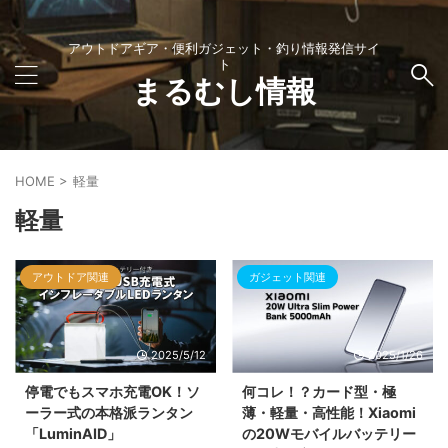
アウトドアギア・便利ガジェット・釣り情報発信サイ
ト
まるむし情報
HOME
>
軽量
軽量
アウトドア関連
ガジェット関連
2025/5/12
2025/1/26
停電でもスマホ充電OK！ソ
何コレ！？カード型・極
ーラー式の本格派ランタン
薄・軽量・高性能！Xiaomi
「LuminAID」
の20Wモバイルバッテリー