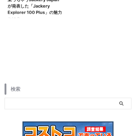
画面が採用されており、映像鑑賞
が発表した「Jackery
やゲームプレイが一段と楽しくな
Explorer 100 Plus」の魅力
ります。
とは？
ポータブル電源を検討されている
方必見！Jackery Japanが最新モ
デル「Jackery Explorer 100
Plus」を発表しました。本記事で
は、このポータブル電源の魅力や
特徴、使い方などを詳しく解説し
ています。
検索