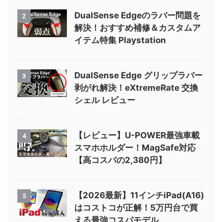
DualSense Edgeのラバー問題を
2
解決！おすすめ補修＆カスタムア
イテム特集 Playstation
DualSense Edge グリップラバー
3
剥がれ解決！eXtremeRate 交換
シェル レビュー
【レビュー】U-POWER最強車載
4
スマホホルダー！MagSafe対応
【高コスパの2,380円】
【2026最新】11インチiPad(A16)
5
はコストコが正解！5万円台で買
える最強コスパモデル