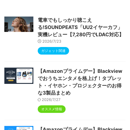
6&Bluetooth5.4対応 高性能CPU 1280*80
0画面 6000mAh Widevine L1 GMS認証 T
ype-C充電 顔認識 アンドロイド 無線投影
RGBライト 児童守護 IPS画面 日本語説明書
電車でもしっかり聴こえ
る!SOUNDPEATS「UU2イヤーカフ」
実機レビュー【7,280円でLDAC対応】
2026/7/23
ガジェット関連
【Amazonプライムデー】Blackview
でおうちエンタメを格上げ！タブレッ
ト・イヤホン・プロジェクターのお得
な3製品まとめ
2026/7/27
オススメ情報
【Amazonプライムデー】Blackview