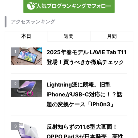
アクセスランキング
本日
週間
月間
2025年春モデル LAVIE Tab T11
登場！買うべきか徹底チェック
Lightning派に朗報。旧型
iPhoneがUSB-C対応に！？話
題の変換ケース「iPh0n3」
反射知らずの11.6型大画面！
OPPO Pad 3が日本発売、高性