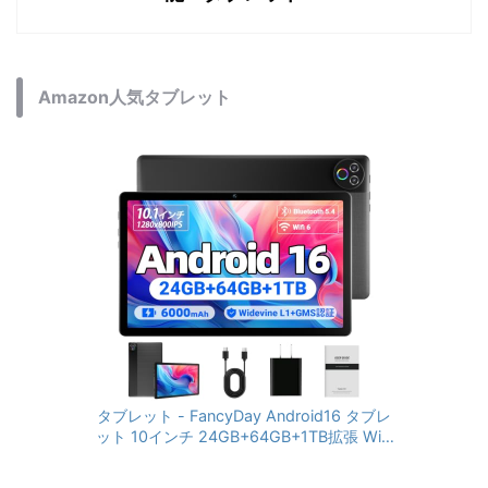
Amazon人気タブレット
タブレット - FancyDay Android16 タブレ
ット 10インチ 24GB+64GB+1TB拡張 WiFi
6&Bluetooth5.4対応 高性能CPU 1280*80
0画面 6000mAh Widevine L1 GMS認証 T