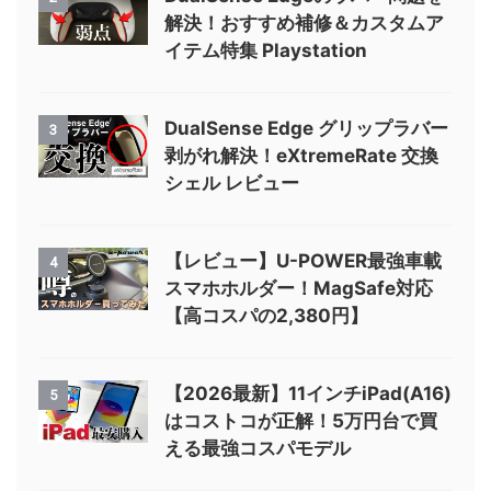
解決！おすすめ補修＆カスタムア
イテム特集 Playstation
DualSense Edge グリップラバー
3
剥がれ解決！eXtremeRate 交換
シェル レビュー
【レビュー】U-POWER最強車載
4
スマホホルダー！MagSafe対応
【高コスパの2,380円】
【2026最新】11インチiPad(A16)
5
はコストコが正解！5万円台で買
える最強コスパモデル