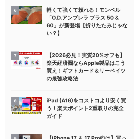
軽くて強くて頼れる！モンベル
6
「O.D.アンブレラ プラス 50 &
60」が新登場【折りたたみじゃな
い？】
【2026必見！実質20%オフも】
7
楽天経済圏ならApple製品はこう
買え！ギフトカード＆リーベイツ
の最強攻略法
iPad (A16)をコストコより安く買
8
う！楽天ポイント2重取りの完全
ガイド
【iPhone 17 ＆ 17 Pro向け】買っ
9