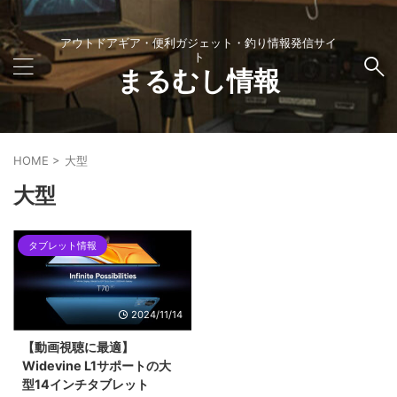
アウトドアギア・便利ガジェット・釣り情報発信サイ
ト
まるむし情報
HOME
>
大型
大型
タブレット情報
2024/11/14
【動画視聴に最適】
Widevine L1サポートの大
型14インチタブレット