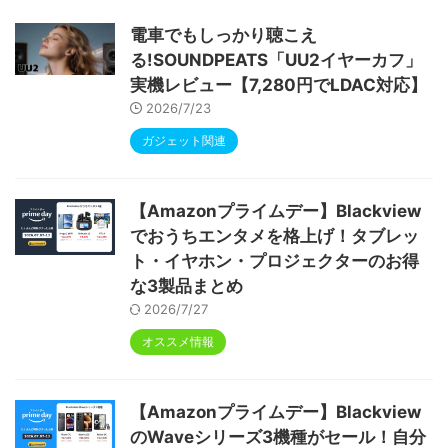
ype-C充電 顔認識 アンドロイド 無線投影
RGBライト 児童守護 IPS画面 日本語説明書
電車でもしっかり聴こえ
る!SOUNDPEATS「UU2イヤーカフ」
実機レビュー【7,280円でLDAC対応】
2026/7/23
ガジェット関連
【Amazonプライムデー】Blackview
でおうちエンタメを格上げ！タブレッ
ト・イヤホン・プロジェクターのお得
な3製品まとめ
2026/7/27
オススメ情報
【Amazonプライムデー】Blackview
のWaveシリーズ3機種がセール！自分