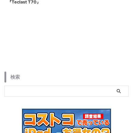
『Teclast T70』
今回はこの独身の日に登場した
Teclastの大型14インチタブレッ
ト『Teclast T70』を紹介しま
す。ここの所、14インチ前後の
タブレット紹介をしているので
徐々に慣れてきましたが冷静に考
えたらノートパソコンクラスのサ
イズがどんどん登場しており去年
の今頃では考えられない大型サイ
ズブームですね。流行りもあって
大型タブレットを各社続々投入し
ています。
検索