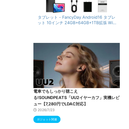
タブレット - FancyDay Android16 タブレ
ット 10インチ 24GB+64GB+1TB拡張 WiFi
6&Bluetooth5.4対応 高性能CPU 1280*80
0画面 6000mAh Widevine L1 GMS認証 T
ype-C充電 顔認識 アンドロイド 無線投影
RGBライト 児童守護 IPS画面 日本語説明書
電車でもしっかり聴こえ
る!SOUNDPEATS「UU2イヤーカフ」実機レビ
ュー【7,280円でLDAC対応】
2026/7/23
ガジェット関連