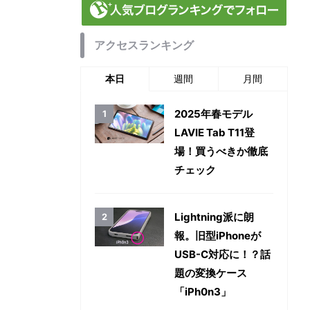
アクセスランキング
本日
週間
月間
2025年春モデル
LAVIE Tab T11登
場！買うべきか徹底
チェック
Lightning派に朗
報。旧型iPhoneが
USB-C対応に！？話
題の変換ケース
「iPh0n3」