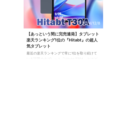
2024/12/8
【あっという間に完売連発】タブレット
楽天ランキング1位の『Hitabt』の超人
気タブレット
最近の楽天ランキングで常に1位を取り続けて
いる話題のタブレット「Hitabt T30A」とはど
んなタブレットなのか気になっている方も多い
と思います。中国メーカー「Hitabt」は数多く
タブレットを展開している比較的新しいメーカ
ーで口コミ評価も高いのでこちらで一度まとめ
ておきます。いつ見てもセールが行われている
のでお得な期間にご購入ください。