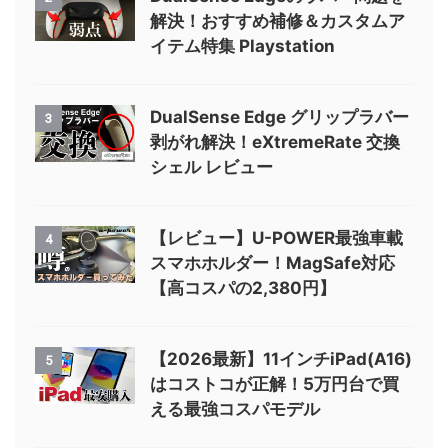
解決！おすすめ補修＆カスタムア
イテム特集 Playstation
DualSense Edge グリップラバー
3
剥がれ解決！eXtremeRate 交換
シェル レビュー
【レビュー】U-POWER最強車載
4
スマホホルダー！MagSafe対応
【高コスパの2,380円】
【2026最新】11インチiPad(A16)
5
はコストコが正解！5万円台で買
える最強コスパモデル