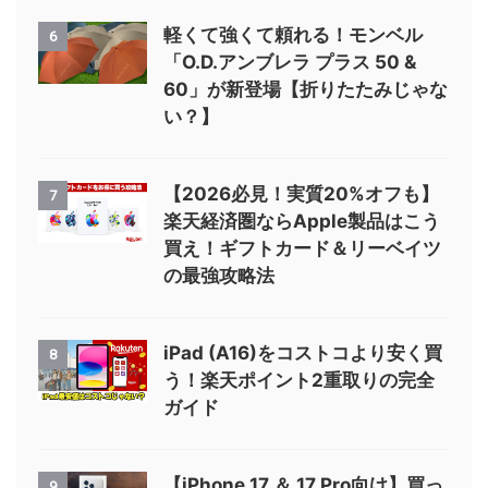
軽くて強くて頼れる！モンベル
6
「O.D.アンブレラ プラス 50 &
60」が新登場【折りたたみじゃな
い？】
【2026必見！実質20%オフも】
7
楽天経済圏ならApple製品はこう
買え！ギフトカード＆リーベイツ
の最強攻略法
iPad (A16)をコストコより安く買
8
う！楽天ポイント2重取りの完全
ガイド
【iPhone 17 ＆ 17 Pro向け】買っ
9