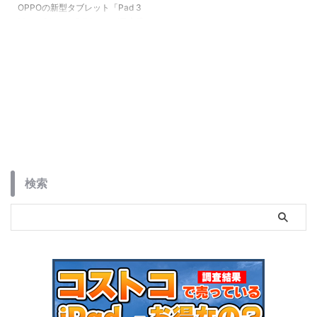
OPPOの新型タブレット「Pad 3
Matte Display Edition」が日本発
売。反射を抑えたナノテクスチャ
ーディスプレイに加え、高性能な
Dimensity 8350、AI支援、67W
急速充電などを搭載。紙のような
描き心地とスマートな操作性が魅
力の一台です。
検索