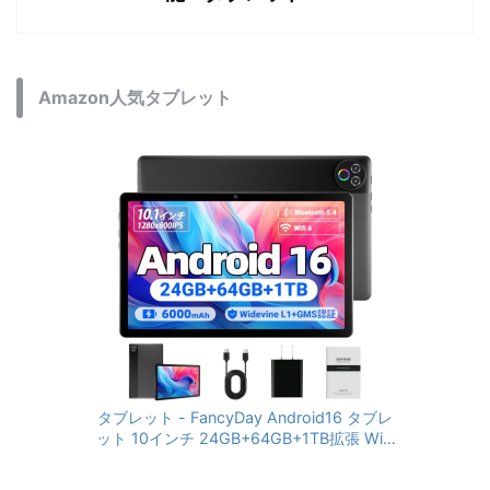
Amazon人気タブレット
タブレット - FancyDay Android16 タブレ
ット 10インチ 24GB+64GB+1TB拡張 WiFi
6&Bluetooth5.4対応 高性能CPU 1280*80
0画面 6000mAh Widevine L1 GMS認証 T