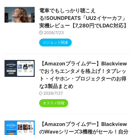
ype-C充電 顔認識 アンドロイド 無線投影
RGBライト 児童守護 IPS画面 日本語説明書
電車でもしっかり聴こえ
る!SOUNDPEATS「UU2イヤーカフ」
実機レビュー【7,280円でLDAC対応】
2026/7/23
ガジェット関連
【Amazonプライムデー】Blackview
でおうちエンタメを格上げ！タブレッ
ト・イヤホン・プロジェクターのお得
な3製品まとめ
2026/7/27
オススメ情報
【Amazonプライムデー】Blackview
のWaveシリーズ3機種がセール！自分