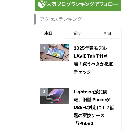
アクセスランキング
本日
週間
月間
2025年春モデル
LAVIE Tab T11登
場！買うべきか徹底
チェック
Lightning派に朗
報。旧型iPhoneが
USB-C対応に！？話
題の変換ケース
「iPh0n3」