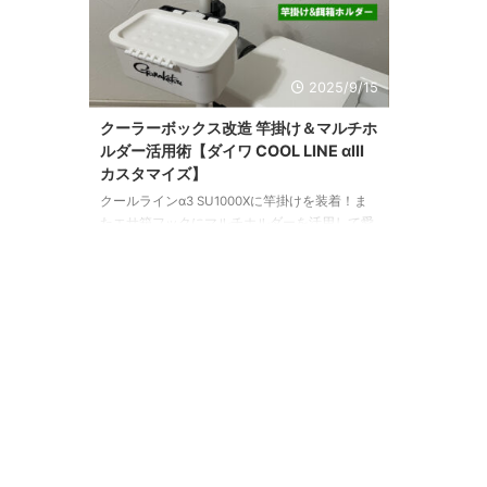
2025/9/15
クーラーボックス改造 竿掛け＆マルチホ
ルダー活用術【ダイワ COOL LINE αIII
カスタマイズ】
クールラインα3 SU1000Xに竿掛けを装着！ま
たエサ箱フックにマルチホルダーを活用して愛
用のがまかつエサ箱を装着。さらにタオル掛け
に百均の洗濯バサミを付ける工夫で、釣行中の
作業効率と快適さをアップさせる方法を紹介。