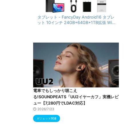
タブレット - FancyDay Android16 タブレ
ット 10インチ 24GB+64GB+1TB拡張 WiFi
6&Bluetooth5.4対応 高性能CPU 1280*80
0画面 6000mAh Widevine L1 GMS認証 T
ype-C充電 顔認識 アンドロイド 無線投影
RGBライト 児童守護 IPS画面 日本語説明書
電車でもしっかり聴こえ
る!SOUNDPEATS「UU2イヤーカフ」実機レビ
ュー【7,280円でLDAC対応】
2026/7/23
ガジェット関連