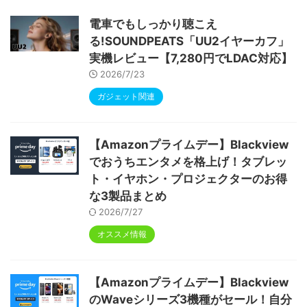
ype-C充電 顔認識 アンドロイド 無線投影
RGBライト 児童守護 IPS画面 日本語説明書
電車でもしっかり聴こえ
る!SOUNDPEATS「UU2イヤーカフ」
実機レビュー【7,280円でLDAC対応】
2026/7/23
ガジェット関連
【Amazonプライムデー】Blackview
でおうちエンタメを格上げ！タブレッ
ト・イヤホン・プロジェクターのお得
な3製品まとめ
2026/7/27
オススメ情報
【Amazonプライムデー】Blackview
のWaveシリーズ3機種がセール！自分