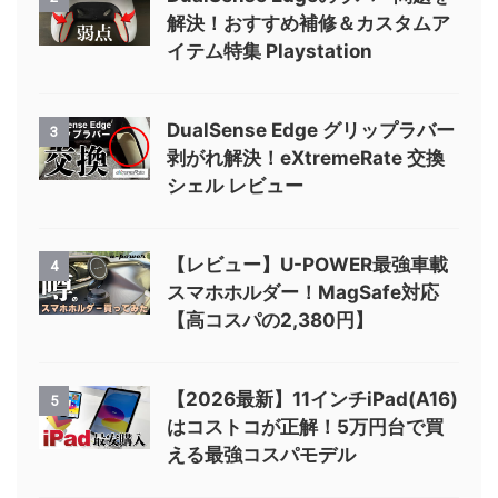
解決！おすすめ補修＆カスタムア
イテム特集 Playstation
DualSense Edge グリップラバー
3
剥がれ解決！eXtremeRate 交換
シェル レビュー
【レビュー】U-POWER最強車載
4
スマホホルダー！MagSafe対応
【高コスパの2,380円】
【2026最新】11インチiPad(A16)
5
はコストコが正解！5万円台で買
える最強コスパモデル