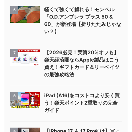
軽くて強くて頼れる！モンベル
6
「O.D.アンブレラ プラス 50 &
60」が新登場【折りたたみじゃな
い？】
【2026必見！実質20%オフも】
7
楽天経済圏ならApple製品はこう
買え！ギフトカード＆リーベイツ
の最強攻略法
iPad (A16)をコストコより安く買
8
う！楽天ポイント2重取りの完全
ガイド
【iPhone 17 ＆ 17 Pro向け】買っ
9