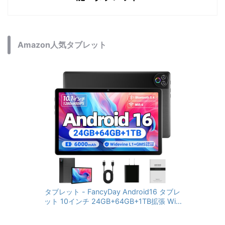
Amazon人気タブレット
タブレット - FancyDay Android16 タブレ
ット 10インチ 24GB+64GB+1TB拡張 WiFi
6&Bluetooth5.4対応 高性能CPU 1280*80
0画面 6000mAh Widevine L1 GMS認証 T