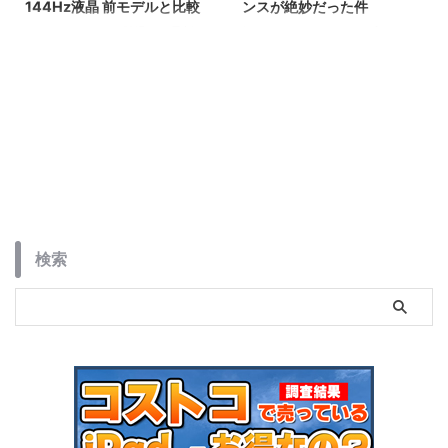
144Hz液晶 前モデルと比較
ンスが絶妙だった件
ALLDOCUBEから登場した最新の
軽さ312g、8.7インチの高リフレ
8.4インチタブレット「iPlay 80
ッシュレート対応ディスプレイを
mini Ultra」を紹介します。最新
搭載したAndroid 15タブレット
チップセットのDimensity 9400
「TECLAST T50 Mini」。Helio
をはじめ、2.5Kの144Hzディス
G99＆20GB相当メモリの高性能
プレイ、100W急速充電など、コ
ミニタブが、動画視聴・ゲーム・
ンパクトな筐体に詰め込まれた驚
ナビ利用にぴったり。Tシリーズ
異的なスペックについて解説して
ならではのバランス設計も解説！
います。ハイエンドな小型タブレ
ットを求めるユーザーにとって、
2026年現在の最有力候補となる1
台です。
検索