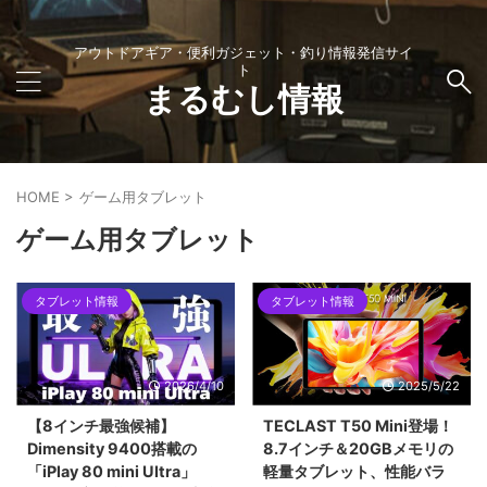
アウトドアギア・便利ガジェット・釣り情報発信サイ
ト
まるむし情報
HOME
>
ゲーム用タブレット
ゲーム用タブレット
タブレット情報
タブレット情報
2026/4/10
2025/5/22
【8インチ最強候補】
TECLAST T50 Mini登場！
Dimensity 9400搭載の
8.7インチ＆20GBメモリの
「iPlay 80 mini Ultra」
軽量タブレット、性能バラ