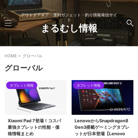
アウトドアギア・便利ガジェット・釣り情報発信サイ
ト
まるむし情報
HOME
>
グローバル
グローバル
タブレット情報
タブレット情報
2025/1/25
2025/1/12
Xiaomi Pad 7登場！コスパ
LenovoからSnapdragon8
最強タブレットの性能・価
Gen3搭載ゲーミングタブレ
格情報まとめ
ットが日本登場【Lenovo