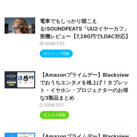
6&Bluetooth5.4対応 高性能CPU 1280*80
0画面 6000mAh Widevine L1 GMS認証 T
ype-C充電 顔認識 アンドロイド 無線投影
RGBライト 児童守護 IPS画面 日本語説明書
電車でもしっかり聴こえ
る!SOUNDPEATS「UU2イヤーカフ」
実機レビュー【7,280円でLDAC対応】
2026/7/23
ガジェット関連
【Amazonプライムデー】Blackview
でおうちエンタメを格上げ！タブレッ
ト・イヤホン・プロジェクターのお得
な3製品まとめ
2026/7/27
オススメ情報
【Amazonプライムデー】Blackview