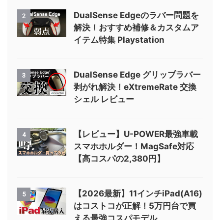
DualSense Edgeのラバー問題を
2
解決！おすすめ補修＆カスタムア
イテム特集 Playstation
DualSense Edge グリップラバー
3
剥がれ解決！eXtremeRate 交換
シェル レビュー
【レビュー】U-POWER最強車載
4
スマホホルダー！MagSafe対応
【高コスパの2,380円】
【2026最新】11インチiPad(A16)
5
はコストコが正解！5万円台で買
える最強コスパモデル