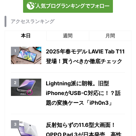
アクセスランキング
本日
週間
月間
2025年春モデル LAVIE Tab T11
登場！買うべきか徹底チェック
Lightning派に朗報。旧型
iPhoneがUSB-C対応に！？話
題の変換ケース「iPh0n3」
反射知らずの11.6型大画面！
OPPO Pad 3が日本発売、高性