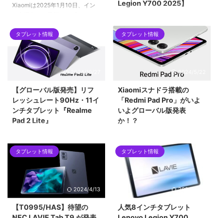
Legion Y700 2025】
Xiaomiは2025年1月10日、イン
ド市場向けに最新のタブレット
Lenovoの『Lenovo Legion Tab
「Xiaomi Pad 7」のグローバル版
(8.8",3)』がいよいよ日本でも発
を正式に発表しました。中国では
タブレット情報
タブレット情報
売になります。2024年9月に中国
発表されていたPro版は未発表で
で発表された『Lenovo Legion
すがXiaomi Pad7自体は前評判も
Y700 2023』のグローバル版に
高く日本での発売も期待したいと
なります。楽天のLenovo公式シ
2024/10/27
2024/5/22
ころです。
ョップでも登場しています！
【グローバル版発売】リフ
Xiaomiスナドラ搭載の
レッシュレート90Hz・11イ
「Redmi Pad Pro」がいよ
ンチタブレット『Realme
いよグローバル版発表
Pad 2 Lite』
か！？
スマートフォンやタブレットを数
Xiaomiが「RedmiPadPro」のプ
多く展開しているRealmeから
ロモーションを日本で始めまし
タブレット情報
タブレット情報
『realme pad 2 lite』が発売とな
た。いよいよグローバル版の発表
りました。発表当初はインドでの
が近づいているのではないでしょ
販売のみになっていましたが、グ
うか。
ローバル版の発売と共に日本では
2024/4/13
2024/4/24
楽天などで販売開始しています。
【T0995/HAS】待望の
人気8インチタブレット
NEC LAVIE Tab T9 が発表
Lenovo Legion Y700