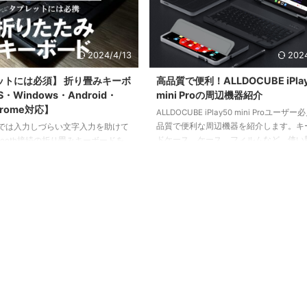
2024/4/13
202
ットには必須】 折り畳みキーボ
高品質で便利！ALLDOCUBE iPla
S・Windows・Android・
mini Proの周辺機器紹介
hrome対応】
ALLDOCUBE iPlay50 mini Proユーザ
品質で便利な周辺機器を紹介します。キ
では入力しづらい文字入力を助けて
ドケース、ケース、フィルムなど、使い
etooth接続の折り畳みキーボードを
保護性に優れたアイテムをチェックして
快適なスマートライフを実現しましょう
ALLDOCUBE iPlay50 mini Pro購入者
です！