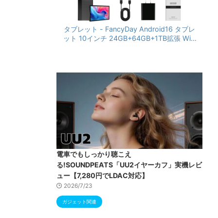
タブレット - FancyDay Android16 タブレ
ット 10インチ 24GB+64GB+1TB拡張 WiFi
6&Bluetooth5.4対応 高性能CPU 1280*80
0画面 6000mAh Widevine L1 GMS認証 T
ype-C充電 顔認識 アンドロイド 無線投影
RGBライト 児童守護 IPS画面 日本語説明書
電車でもしっかり聴こえ
る!SOUNDPEATS「UU2イヤーカフ」実機レビ
ュー【7,280円でLDAC対応】
2026/7/23
ガジェット関連