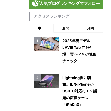
アクセスランキング
本日
週間
月間
2025年春モデル
LAVIE Tab T11登
場！買うべきか徹底
チェック
Lightning派に朗
報。旧型iPhoneが
USB-C対応に！？話
題の変換ケース
「iPh0n3」