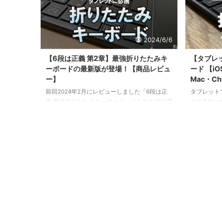
2024/6/6
【6段は正義 第2章】最強折りたたみキ
【タブレ
ーボードの最新版が登場！【商品レビュ
ード 【iO
ー】
Mac・C
前回2024年2月にレビューしました「6段は正
タブレット
義 最強折りたたみキーボード」にこれまでの課
くれるBlu
題をクリアした最新版が登場しましたのでレビ
紹介
ューします。