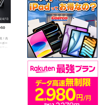
4/4/13
y50
ー必見！高
ーボー
勝手や
、より
。
必読の記事