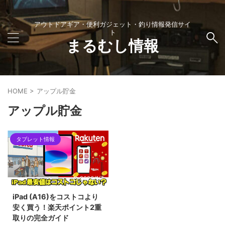
アウトドアギア・便利ガジェット・釣り情報発信サイ
ト
まるむし情報
HOME
>
アップル貯金
アップル貯金
タブレット情報
2026/1/7
iPad (A16)をコストコより
安く買う！楽天ポイント2重
取りの完全ガイド