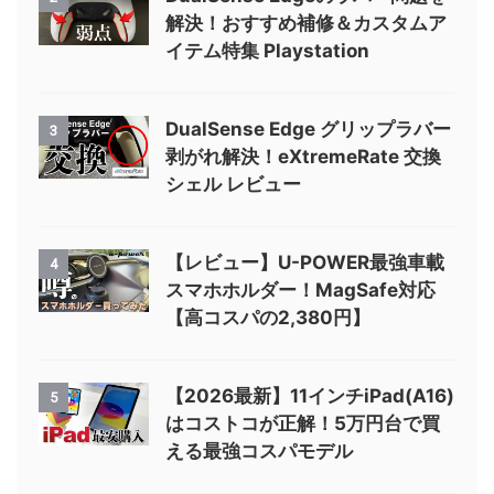
解決！おすすめ補修＆カスタムア
イテム特集 Playstation
DualSense Edge グリップラバー
3
剥がれ解決！eXtremeRate 交換
シェル レビュー
【レビュー】U-POWER最強車載
4
スマホホルダー！MagSafe対応
【高コスパの2,380円】
【2026最新】11インチiPad(A16)
5
はコストコが正解！5万円台で買
える最強コスパモデル