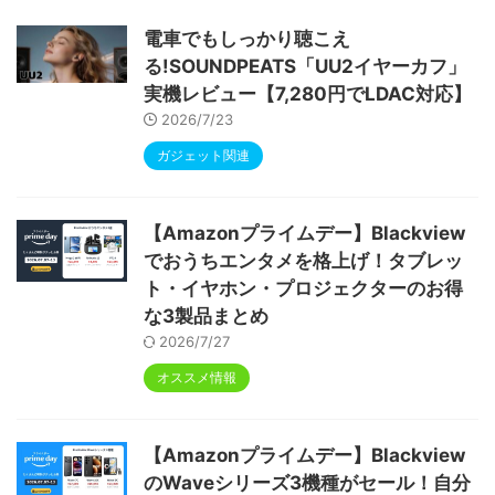
ype-C充電 顔認識 アンドロイド 無線投影
RGBライト 児童守護 IPS画面 日本語説明書
電車でもしっかり聴こえ
る!SOUNDPEATS「UU2イヤーカフ」
実機レビュー【7,280円でLDAC対応】
2026/7/23
ガジェット関連
【Amazonプライムデー】Blackview
でおうちエンタメを格上げ！タブレッ
ト・イヤホン・プロジェクターのお得
な3製品まとめ
2026/7/27
オススメ情報
【Amazonプライムデー】Blackview
のWaveシリーズ3機種がセール！自分