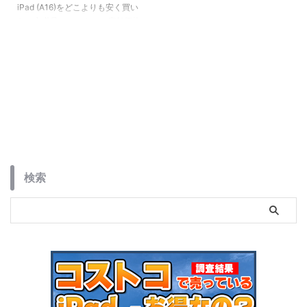
iPad (A16)をどこよりも安く買い
たい方必見！コストコの店舗価格
をネット完結で下回る「楽天ポイ
ント2重取りルート」を徹底解説
します。SPU（ポイントアップ）
やお買い物マラソンをフル活用し
て、実質5万円台前半で手に入れ
る具体的な手順や、初心者がハマ
りやすい購入制限の注意点まで網
羅。2026年最新の最安値攻略ガ
イドです。
検索