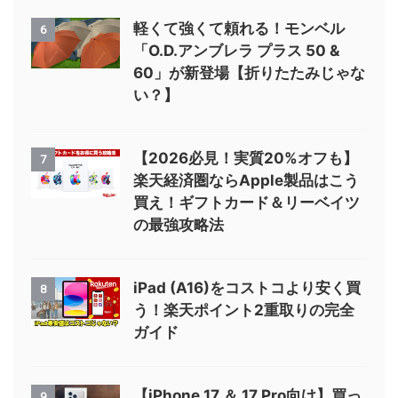
軽くて強くて頼れる！モンベル
6
「O.D.アンブレラ プラス 50 &
60」が新登場【折りたたみじゃな
い？】
【2026必見！実質20%オフも】
7
楽天経済圏ならApple製品はこう
買え！ギフトカード＆リーベイツ
の最強攻略法
iPad (A16)をコストコより安く買
8
う！楽天ポイント2重取りの完全
ガイド
【iPhone 17 ＆ 17 Pro向け】買っ
9