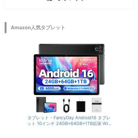
Amazon人気タブレット
タブレット - FancyDay Android16 タブレ
ット 10インチ 24GB+64GB+1TB拡張 WiFi
6&Bluetooth5.4対応 高性能CPU 1280*80
0画面 6000mAh Widevine L1 GMS認証 T