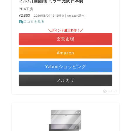
ィルム [画面用] ミラー 光沢 日本製
PDA工房
¥2,860
（2026/08/04 19:19時点 | Amazon調べ）
口コミを見る
＼ポイント最大11倍！／
楽天市場
Amazon
Yahooショッピング
メルカリ
ポチップ