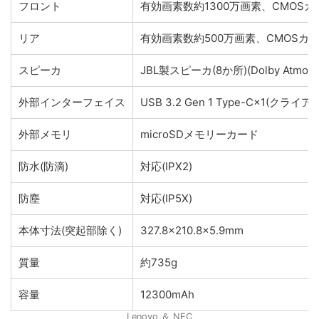
フロント
有効画素数約1300万画素、CMOS
リア
有効画素数約500万画素、CMOSカ
スピーカ
JBL製スピーカ(8か所)(Dolby Atmos
外部インターフェイス
USB 3.2 Gen 1 Type-C×
外部メモリ
microSDメモリーカード
防水(防滴)
対応(IPX2)
防塵
対応(IP5X)
本体寸法(突起部除く)
327.8×210.8×5.9mm
質量
約735g
容量
12300mAh
Lenovo ＆ NEC