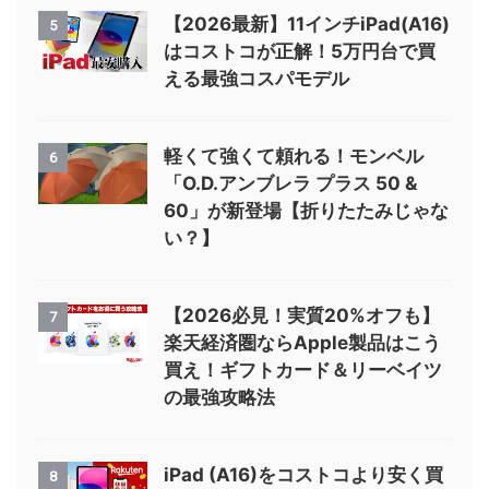
【2026最新】11インチiPad(A16)
5
はコストコが正解！5万円台で買
える最強コスパモデル
軽くて強くて頼れる！モンベル
6
「O.D.アンブレラ プラス 50 &
60」が新登場【折りたたみじゃな
い？】
【2026必見！実質20%オフも】
7
楽天経済圏ならApple製品はこう
買え！ギフトカード＆リーベイツ
の最強攻略法
iPad (A16)をコストコより安く買
8