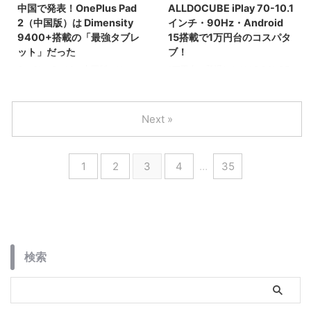
中国で発表！OnePlus Pad
ALLDOCUBE iPlay 70-10.1
2（中国版）は Dimensity
インチ・90Hz・Android
9400+搭載の「最強タブレ
15搭載で1万円台のコスパタ
ット」だった
ブ！
OnePlus Pad 2（中国版）は
1万円台で登場したALLDOCUBE
Dimensity 9400+搭載でAntutu
iPlay 70。90Hz表示の10.1イン
300万点超え！12.1型/144Hzの
チIPSパネルにAndroid 15を搭載
最強スペックを約6万円から実
し、12GB相当メモリで軽快動
Next »
現。グローバル版とのSoCやOS
作。iPlay 60との違いも徹底比
の違いを徹底比較します。
較。
1
2
3
4
…
35
検索