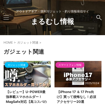
アウトドアギア・便利ガジェット・釣り情報発信サイ
ト
まるむし情報
HOME
>
ガジェット関連
>
ガジェット関連
ガジェット関連
スマートフォン情報
2026/1/2
2025/11/24
【レビュー】U-POWER最
【iPhone 17 ＆ 17 Pro向
強車載スマホホルダー！
け】買って後悔なし！必須
MagSafe対応【高コスパの
アクセサリー20選