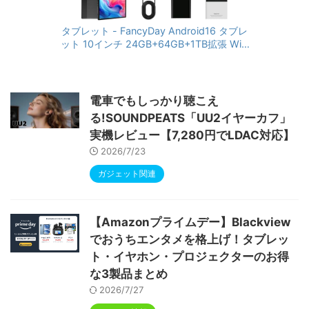
タブレット - FancyDay Android16 タブレ
ット 10インチ 24GB+64GB+1TB拡張 WiFi
6&Bluetooth5.4対応 高性能CPU 1280*80
0画面 6000mAh Widevine L1 GMS認証 T
ype-C充電 顔認識 アンドロイド 無線投影
RGBライト 児童守護 IPS画面 日本語説明書
電車でもしっかり聴こえ
る!SOUNDPEATS「UU2イヤーカフ」
実機レビュー【7,280円でLDAC対応】
2026/7/23
ガジェット関連
【Amazonプライムデー】Blackview
でおうちエンタメを格上げ！タブレッ
ト・イヤホン・プロジェクターのお得
な3製品まとめ
2026/7/27