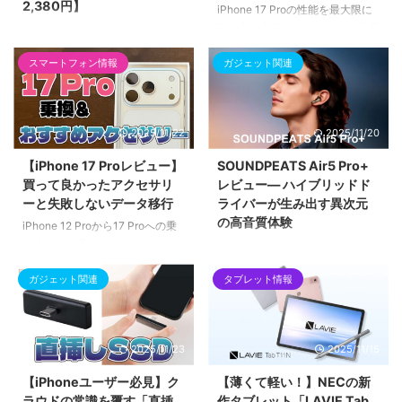
2,380円】
iPhone 17 Proの性能を最大限に
引き出す必須アクセサリーを徹底
U-POWER最新車載スマホホルダ
紹介。高速充電器
ーを徹底レビュー。ナノゲル吸着
（140W/45W）、MagSafeバッ
スマートフォン情報
ガジェット関連
×真空吸盤のW固定構造とN55磁
テリー（Anker Nano）、高耐久
石24個の強力な安定性を検証。
ケースなど全商品の選び方を基準
タブレットナビ（8インチ）利用
別に解説。Anker、Spigen、
法や、ANDERY、MAGIC JOHN
2025/11/22
2025/11/20
MOFTなど人気ブランドを網羅。
の類似商品情報も解説。
【iPhone 17 Proレビュー】
SOUNDPEATS Air5 Pro+
買って良かったアクセサリ
レビュー― ハイブリッドド
ーと失敗しないデータ移行
ライバーが生み出す異次元
の高音質体験
iPhone 12 Proから17 Proへの乗
り換えを徹底レビュー。A19 Pro
SOUNDPEATS Air5 Pro+を実際
チップと8倍ズームカメラの体感
に使用してチェック。ハイレゾ対
を解説。楽天モバイルへのeSIM
ガジェット関連
タブレット情報
応LDACコーデックやANC、快適
移行手順、LINEや天下一品アプ
な装着感など、Air5 Proからの進
リなど「初期化前に確認すべき最
化点を詳しく紹介します。
重要注意点」と、収益化を目指す
2025/11/23
2025/11/15
筆者が厳選した神アクセサリーも
紹介。
【iPhoneユーザー必見】ク
【薄くて軽い！】NECの新
ラウドの常識を覆す「直挿
作タブレット「LAVIE Tab