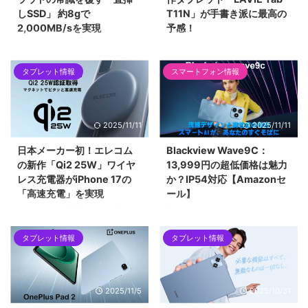
しSSD」 約8gで
T11N」が手書き派に最高の
2,000MB/sを実現
予感！
エレコムからiPhoneに直挿し可
NECから登場した11型タブレット
能な超小型SSDが登場。約8gの
「LAVIE Tab T11N」を徹底紹
タブレット情報
スマートフォン情報
軽量設計で最大2,000MB/sを実
介。約4.9万円で手書き文字を自
現し、ProRes動画撮影時の外部
動テキスト化する「Nebo」アプ
保存に最適です。クラウドストレ
リが永年無料。約485gの薄型軽
ージの弱点と比較し、My Cloud
量ボディで、出張や学習の相棒に
2025/11/11
2025/11/11
Homeなど他の物理ストレージも
最適です。
解説します。
日本メーカー初！エレコム
Blackview Wave9C：
の新作「Qi2 25W」ワイヤ
13,999円の超低価格は魅力
レス充電器がiPhone 17の
か？IP54対応【Amazonセ
「高速充電」を実現
ール】
エレコムから日本メーカー初の
Blackview Wave9CがAmazonセ
Qi2 25W認証充電器が登場。
ールで13,999円。IP54防塵防水
タブレット情報
タブレット情報
iPhone 17シリーズの「30分で
対応のエントリーモデルは、お子
50%」という公式ワイヤレス高速
様のスマホやラフな環境でのサブ
充電に対応。信頼の国産品質と安
機に最適か？Unisoc T603搭載機
全性、そして発売記念キャンペー
の実用性を検証します。
2025/11/5
2025/10/31
ンを紹介します。