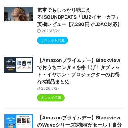
ype-C充電 顔認識 アンドロイド 無線投影
RGBライト 児童守護 IPS画面 日本語説明書
電車でもしっかり聴こえ
る!SOUNDPEATS「UU2イヤーカフ」
実機レビュー【7,280円でLDAC対応】
2026/7/23
ガジェット関連
【Amazonプライムデー】Blackview
でおうちエンタメを格上げ！タブレッ
ト・イヤホン・プロジェクターのお得
な3製品まとめ
2026/7/27
オススメ情報
【Amazonプライムデー】Blackview
のWaveシリーズ3機種がセール！自分