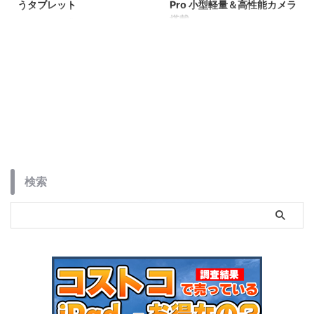
うタブレット
Pro 小型軽量＆高性能カメラ
搭載
Alldocubeは「TABLET・
COMPUTER・PHONE」の3つの
ASUSが1月9日、CES 2024にて
顔を持つ新デバイス「Alldocube
現時点最強のゲーミングスマート
iPlay 60 Pad Pro」を発表しまし
フォン「ROG Phone 8」と
た。
「ROG Phone 8 Pro」を発表しま
した。
検索