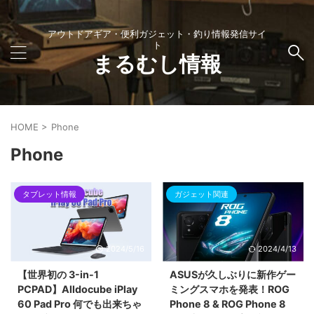
アウトドアギア・便利ガジェット・釣り情報発信サイ
ト
まるむし情報
HOME
>
Phone
Phone
タブレット情報
ガジェット関連
2024/5/16
2024/4/13
【世界初の 3-in-1
ASUSが久しぶりに新作ゲー
PCPAD】Alldocube iPlay
ミングスマホを発表！ROG
60 Pad Pro 何でも出来ちゃ
Phone 8 & ROG Phone 8