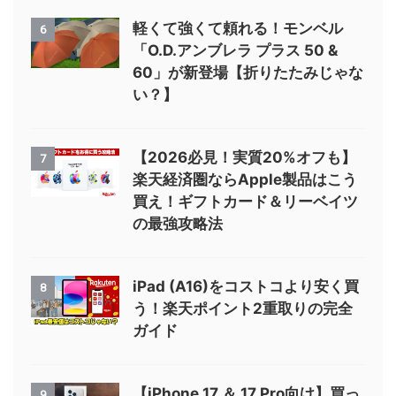
軽くて強くて頼れる！モンベル
6
「O.D.アンブレラ プラス 50 &
60」が新登場【折りたたみじゃな
い？】
【2026必見！実質20%オフも】
7
楽天経済圏ならApple製品はこう
買え！ギフトカード＆リーベイツ
の最強攻略法
iPad (A16)をコストコより安く買
8
う！楽天ポイント2重取りの完全
ガイド
【iPhone 17 ＆ 17 Pro向け】買っ
9