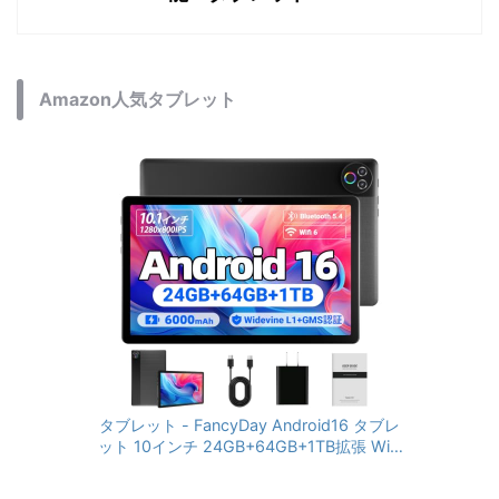
Amazon人気タブレット
タブレット - FancyDay Android16 タブレ
ット 10インチ 24GB+64GB+1TB拡張 WiFi
6&Bluetooth5.4対応 高性能CPU 1280*80
0画面 6000mAh Widevine L1 GMS認証 T