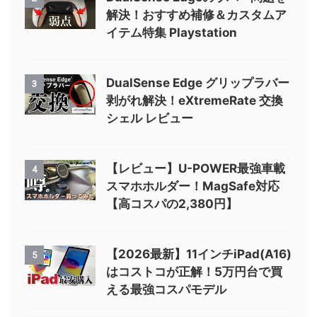
解決！おすすめ補修＆カスタムア
イテム特集 Playstation
DualSense Edge グリップラバー
3
剥がれ解決！eXtremeRate 交換
シェル レビュー
【レビュー】U-POWER最強車載
4
スマホホルダー！MagSafe対応
【高コスパの2,380円】
【2026最新】11インチiPad(A16)
5
はコストコが正解！5万円台で買
える最強コスパモデル