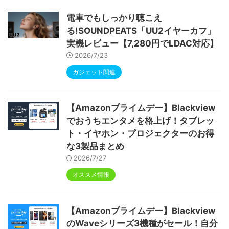
ype-C充電 顔認識 アンドロイド 無線投影
RGBライト 児童守護 IPS画面 日本語説明書
電車でもしっかり聴こえ
る!SOUNDPEATS「UU2イヤーカフ」
実機レビュー【7,280円でLDAC対応】
2026/7/23
ガジェット関連
【Amazonプライムデー】Blackview
でおうちエンタメを格上げ！タブレッ
ト・イヤホン・プロジェクターのお得
な3製品まとめ
2026/7/27
オススメ情報
【Amazonプライムデー】Blackview
のWaveシリーズ3機種がセール！自分