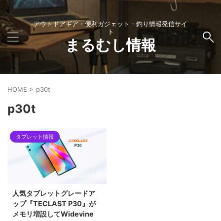
アウトドアギア・便利ガジェット・釣り情報発信サイ
ト
まるむし情報
HOME
>
p30t
p30t
タブレット情報
2024/9/11
人気タブレットグレードア
ップ『TECLAST P30』が
メモリ増設してWidevine