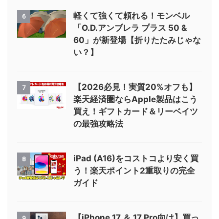
軽くて強くて頼れる！モンベル
6
「O.D.アンブレラ プラス 50 &
60」が新登場【折りたたみじゃな
い？】
【2026必見！実質20%オフも】
7
楽天経済圏ならApple製品はこう
買え！ギフトカード＆リーベイツ
の最強攻略法
iPad (A16)をコストコより安く買
8
う！楽天ポイント2重取りの完全
ガイド
【iPhone 17 ＆ 17 Pro向け】買っ
9