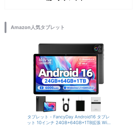
Amazon人気タブレット
タブレット - FancyDay Android16 タブレ
ット 10インチ 24GB+64GB+1TB拡張 WiFi
6&Bluetooth5.4対応 高性能CPU 1280*80
0画面 6000mAh Widevine L1 GMS認証 T