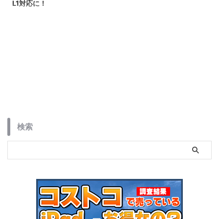
L1対応に！
以前当サイトでもご紹介しました
TECLASTの人気エントリーモデ
ルタブレット「TECLAST P30」
がグレードアップして登場しまし
た。今回はメモリが増設されて
Widevine L1がNetflix高画質再生
に対応しました。
検索