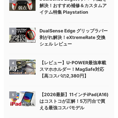
解決！おすすめ補修＆カスタムア
イテム特集 Playstation
DualSense Edge グリップラバー
3
剥がれ解決！eXtremeRate 交換
シェル レビュー
【レビュー】U-POWER最強車載
4
スマホホルダー！MagSafe対応
【高コスパの2,380円】
【2026最新】11インチiPad(A16)
5
はコストコが正解！5万円台で買
える最強コスパモデル