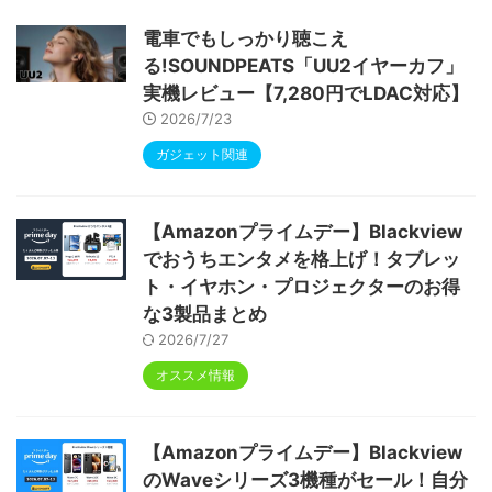
ype-C充電 顔認識 アンドロイド 無線投影
RGBライト 児童守護 IPS画面 日本語説明書
電車でもしっかり聴こえ
る!SOUNDPEATS「UU2イヤーカフ」
実機レビュー【7,280円でLDAC対応】
2026/7/23
ガジェット関連
【Amazonプライムデー】Blackview
でおうちエンタメを格上げ！タブレッ
ト・イヤホン・プロジェクターのお得
な3製品まとめ
2026/7/27
オススメ情報
【Amazonプライムデー】Blackview
のWaveシリーズ3機種がセール！自分