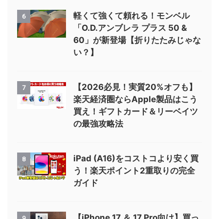
軽くて強くて頼れる！モンベル
6
「O.D.アンブレラ プラス 50 &
60」が新登場【折りたたみじゃな
い？】
【2026必見！実質20%オフも】
7
楽天経済圏ならApple製品はこう
買え！ギフトカード＆リーベイツ
の最強攻略法
iPad (A16)をコストコより安く買
8
う！楽天ポイント2重取りの完全
ガイド
【iPhone 17 ＆ 17 Pro向け】買っ
9