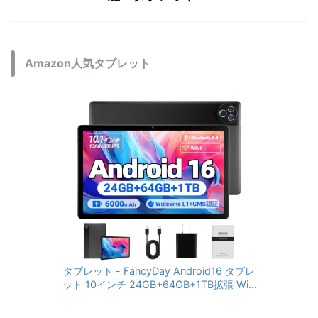
Amazon人気タブレット
タブレット - FancyDay Android16 タブレ
ット 10インチ 24GB+64GB+1TB拡張 WiFi
6&Bluetooth5.4対応 高性能CPU 1280*80
0画面 6000mAh Widevine L1 GMS認証 T