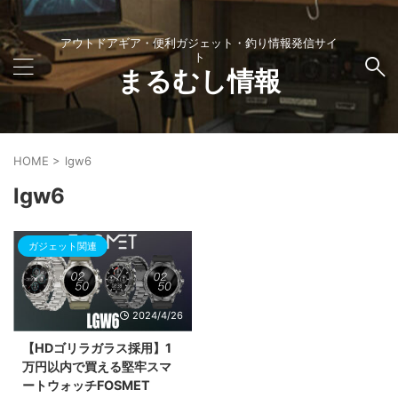
アウトドアギア・便利ガジェット・釣り情報発信サイ
ト
まるむし情報
HOME
>
lgw6
lgw6
ガジェット関連
2024/4/26
【HDゴリラガラス採用】1
万円以内で買える堅牢スマ
ートウォッチFOSMET