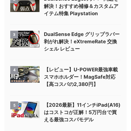
解決！おすすめ補修＆カスタムア
イテム特集 Playstation
DualSense Edge グリップラバー
3
剥がれ解決！eXtremeRate 交換
シェル レビュー
【レビュー】U-POWER最強車載
4
スマホホルダー！MagSafe対応
【高コスパの2,380円】
【2026最新】11インチiPad(A16)
5
はコストコが正解！5万円台で買
える最強コスパモデル