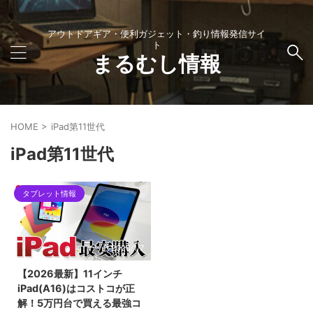
アウトドアギア・便利ガジェット・釣り情報発信サイ
ト
まるむし情報
HOME
>
iPad第11世代
iPad第11世代
タブレット情報
2026/1/7
【2026最新】11インチ
iPad(A16)はコストコが正
解！5万円台で買える最強コ