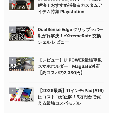
解決！おすすめ補修＆カスタムア
イテム特集 Playstation
DualSense Edge グリップラバー
3
剥がれ解決！eXtremeRate 交換
シェル レビュー
【レビュー】U-POWER最強車載
4
スマホホルダー！MagSafe対応
【高コスパの2,380円】
【2026最新】11インチiPad(A16)
5
はコストコが正解！5万円台で買
える最強コスパモデル