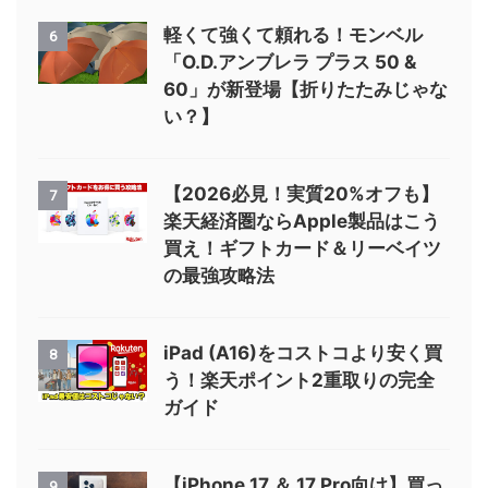
軽くて強くて頼れる！モンベル
6
「O.D.アンブレラ プラス 50 &
60」が新登場【折りたたみじゃな
い？】
【2026必見！実質20%オフも】
7
楽天経済圏ならApple製品はこう
買え！ギフトカード＆リーベイツ
の最強攻略法
iPad (A16)をコストコより安く買
8
う！楽天ポイント2重取りの完全
ガイド
【iPhone 17 ＆ 17 Pro向け】買っ
9