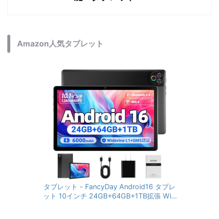
Amazon人気タブレット
タブレット - FancyDay Android16 タブレ
ット 10インチ 24GB+64GB+1TB拡張 WiFi
6&Bluetooth5.4対応 高性能CPU 1280*80
0画面 6000mAh Widevine L1 GMS認証 T