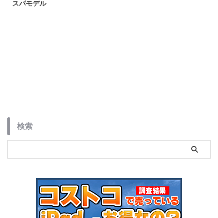
スパモデル
2025年末〜2026年最新、日本で
一番売れている「11インチ
iPad（A16チップ搭載）」の価格
を徹底比較！コストコなら
55,980円と、Apple公式や
Amazonより約3,000円もお得で
す。BCNランキング1位の理由や
詳細スペック、一緒に買いたいア
クセサリ、コストコで購入する際
の注意点まで詳しく解説します。
検索