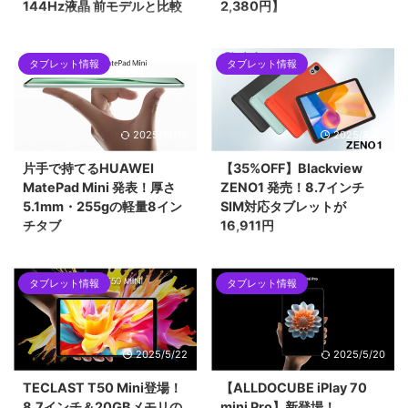
144Hz液晶 前モデルと比較
2,380円】
ALLDOCUBEから登場した最新の
U-POWER最新車載スマホホルダ
8.4インチタブレット「iPlay 80
ーを徹底レビュー。ナノゲル吸着
タブレット情報
タブレット情報
mini Ultra」を紹介します。最新
×真空吸盤のW固定構造とN55磁
チップセットのDimensity 9400
石24個の強力な安定性を検証。
をはじめ、2.5Kの144Hzディス
タブレットナビ（8インチ）利用
プレイ、100W急速充電など、コ
法や、ANDERY、MAGIC JOHN
2025/10/15
2025/8/30
ンパクトな筐体に詰め込まれた驚
の類似商品情報も解説。
異的なスペックについて解説して
片手で持てるHUAWEI
【35%OFF】Blackview
います。ハイエンドな小型タブレ
MatePad Mini 発表！厚さ
ZENO1 発売！8.7インチ
ットを求めるユーザーにとって、
5.1mm・255gの軽量8イン
SIM対応タブレットが
2026年現在の最有力候補となる1
チタブ
16,911円
台です。
「HUAWEI MatePad Mini」は8.8
Blackviewの新タブレット
インチのOLEDディスプレイを搭
「ZENO1」が日本発売。8.7イン
タブレット情報
タブレット情報
載し、厚さ5.1mm・255gの超軽
チSIM対応、UNISOC T615搭
量設計が特徴。SIM通話や66W急
載、18GBメモリ＋256GBストレ
速充電にも対応。他社8インチタ
ージ、6,000mAhバッテリー、自
ブレット（ALLDOCUBE、
立スタンド内蔵。通常25,999円
2025/5/22
2025/5/20
HEADWOLF、TECLAST）との
がセールで16,911円（税込）に。
厚み・重量比較も紹介します。
TECLAST T50 Mini登場！
【ALLDOCUBE iPlay 70
8.7インチ＆20GBメモリの
mini Pro】新登場！