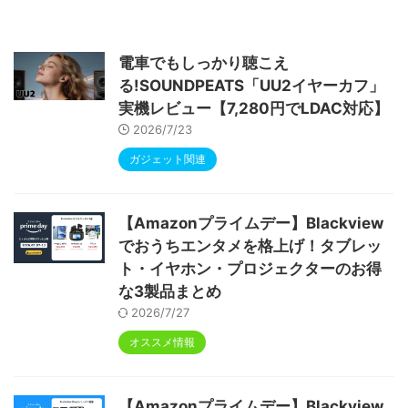
6&Bluetooth5.4対応 高性能CPU 1280*80
0画面 6000mAh Widevine L1 GMS認証 T
ype-C充電 顔認識 アンドロイド 無線投影
RGBライト 児童守護 IPS画面 日本語説明書
電車でもしっかり聴こえ
る!SOUNDPEATS「UU2イヤーカフ」
実機レビュー【7,280円でLDAC対応】
2026/7/23
ガジェット関連
【Amazonプライムデー】Blackview
でおうちエンタメを格上げ！タブレッ
ト・イヤホン・プロジェクターのお得
な3製品まとめ
2026/7/27
オススメ情報
【Amazonプライムデー】Blackview