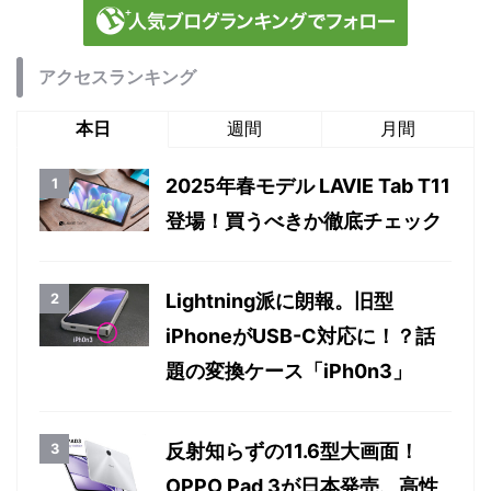
アクセスランキング
本日
週間
月間
2025年春モデル LAVIE Tab T11
登場！買うべきか徹底チェック
Lightning派に朗報。旧型
iPhoneがUSB-C対応に！？話
題の変換ケース「iPh0n3」
反射知らずの11.6型大画面！
OPPO Pad 3が日本発売、高性