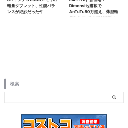
軽量タブレット、性能バラ
Dimensity搭載で
ンスが絶妙だった件
AnTuTu50万超え、薄型軽
量8.4インチタブが爆誕！
軽さ312g、8.7インチの高リフレ
ッシュレート対応ディスプレイを
Dimensity搭載でHelio G99を超
搭載したAndroid 15タブレット
えた！Alldocube「iPlay 70 mini
「TECLAST T50 Mini」。Helio
Pro」は8.4インチ最薄・最軽量ク
G99＆20GB相当メモリの高性能
ラスの高性能タブレット。動画・
ミニタブが、動画視聴・ゲーム・
ゲーム・読書にも最適な1台。
ナビ利用にぴったり。Tシリーズ
ならではのバランス設計も解説！
検索