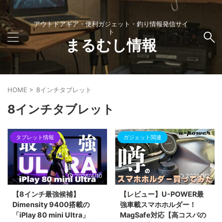
アウトドアギア・便利ガジェット・釣り情報発信サイ
ト
まるむし情報
HOME
>
8インチタブレット
8インチタブレット
タブレット情報
ガジェット関連
2026/4/10
2026/1/2
【8インチ最強候補】
【レビュー】U-POWER最
Dimensity 9400搭載の
強車載スマホホルダー！
「iPlay 80 mini Ultra」
MagSafe対応【高コスパの