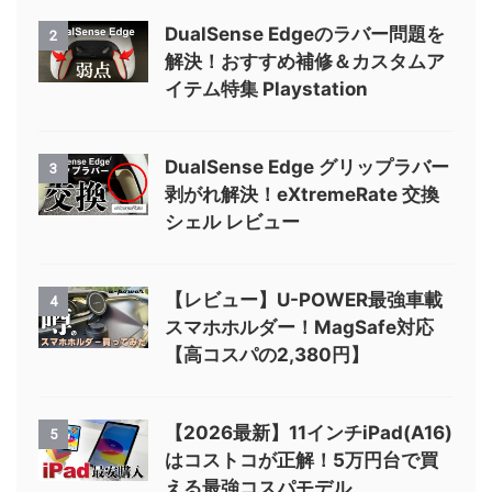
DualSense Edgeのラバー問題を
2
解決！おすすめ補修＆カスタムア
イテム特集 Playstation
DualSense Edge グリップラバー
3
剥がれ解決！eXtremeRate 交換
シェル レビュー
【レビュー】U-POWER最強車載
4
スマホホルダー！MagSafe対応
【高コスパの2,380円】
【2026最新】11インチiPad(A16)
5
はコストコが正解！5万円台で買
える最強コスパモデル