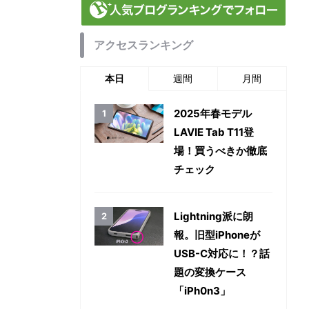
アクセスランキング
本日
週間
月間
2025年春モデル
LAVIE Tab T11登
場！買うべきか徹底
チェック
Lightning派に朗
報。旧型iPhoneが
USB-C対応に！？話
題の変換ケース
「iPh0n3」