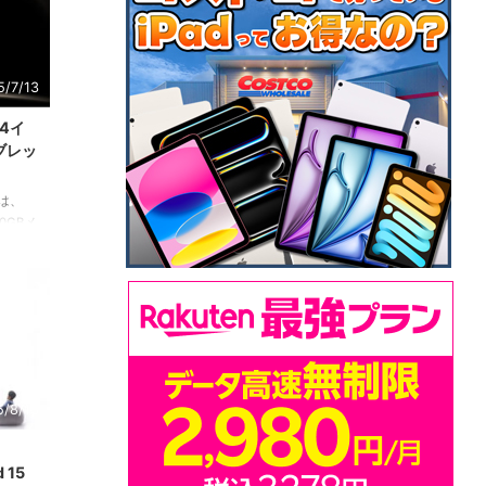
5/7/13
.4イ
タブレッ
」は、
0GBメ
デル。大
拡張性
5/8/13
 15