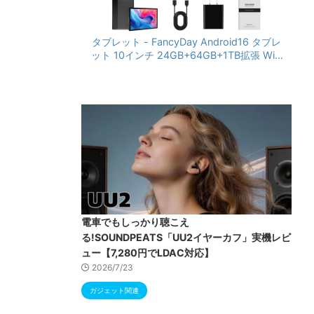
タブレット - FancyDay Android16 タブレ
ット 10インチ 24GB+64GB+1TB拡張 WiFi
6&Bluetooth5.4対応 高性能CPU 1280*80
0画面 6000mAh Widevine L1 GMS認証 T
ype-C充電 顔認識 アンドロイド 無線投影
RGBライト 児童守護 IPS画面 日本語説明書
電車でもしっかり聴こえ
る!SOUNDPEATS「UU2イヤーカフ」実機レビ
ュー【7,280円でLDAC対応】
2026/7/23
ガジェット関連