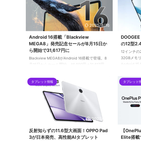
2025/8/16
Android 16搭載「Blackview
DOOGEE
MEGA8」発売記念セールが8月15日か
の12型2
ら開始で31,617円に
12インチの
32GBメモ
Blackview MEGA8がAndroid 16搭載で登場。8
Android
月15日からセール開始、46,900円→31,617円
場。Amazo
に。13インチ2Kディスプレイ、36GBメモリ、
で販売中。
50MPカメラなど全部入り仕様。
タブレット情報
タブレット
トの注目ポ
2025/7/5
反射知らずの11.6型大画面！OPPO Pad
【OnePlu
3が日本発売、高性能AIタブレット
Elite