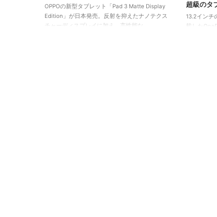
超級のタ
OPPOの新型タブレット「Pad 3 Matte Display
Edition」が日本発売。反射を抑えたナノテクス
13.2インチの
チャーディスプレイに加え、高性能な
載したOneP
Dimensity 8350、AI支援、67W急速充電などを
スピーカー
搭載。紙のような描き心地とスマートな操作性
ビジネスまで
が魅力の一台です。
タブレット