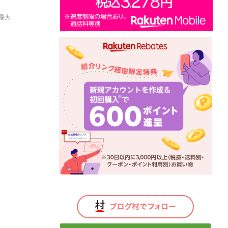
、最大
聴・作
をレビ