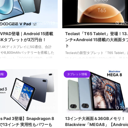
2025/7/23
202
 VPAD登場｜Android 15搭載
Teclast「T65 Tablet」登場！13
.4Kタブレットが3万円台！
ンチ×Android 15搭載の大画面
ト
2.4Kディスプレイに5G通信、合計
リや8,800mAhバッテリーを搭載した
Teclastの新型タブレット「T65 Tablet
 15タブレット「DOOGEE VPAD」が登
13.4インチの大画面に120Hz表示、最大2
nでは31,900円、楽天では32,900円
モリ、Android 15を搭載した高性能モ
高性能かつ高コスパな最新タブレッ
画面での動画視聴や作業に向き、GPSや
情報
タブレット情報
イントを紹介します。
にも配慮された実用重視の1台です。
2025/6/13
202
s Pad 3登場】Snapdragon 8
13インチ大画面＆36GBメモリ！
搭載で13インチ 実用性もパワーも
Blackview「MEGA8」【Android