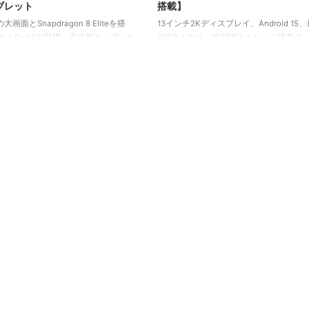
ブレット
搭載】
大画面とSnapdragon 8 Eliteを搭
13インチ2Kディスプレイ、Android 15
lus Pad 3が登場。高性能チップ、8
36GBメモリ、256GBストレージ搭載の
、80W急速充電など、エンタメから
Blackview MEGA8！大画面での動画視
幅広く活躍できる注目のAndroid
業・学習にも最適な高コスパタブレット
を紹介します。
ューします。